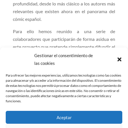
profundidad, desde lo más clásico a los autores más
relevantes que existen ahora en el panorama del
cómic español.
Para ello hemos reunido a una serie de
colaboradores que participarán de forma asidua en
este proyecto que pretende simplemente difundir el
noveno arte. Poco a poco los iréis conociendo al
Gestionar el consentimiento de
tiempo que descubriréis de su mano nuevas (y
las cookies
viejas) historias en viñetas que todo ávido lector de
Para ofrecer las mejores experiencias, utilizamos tecnologías como las cookies
cómics debería conocer.
para almacenar y/o acceder a la información del dispositivo. El consentimiento
de estas tecnologías nos permitirá procesar datos como el comportamiento de
navegación o las identificaciones únicas en este sitio. No consentir o retirar el
consentimiento, puede afectar negativamente a ciertas características y
funciones.
Aviso legal
|
Política de cookies
|
Política de
privacidad
|
Descargo de responsabilidad sobre
Aceptar
afiliados