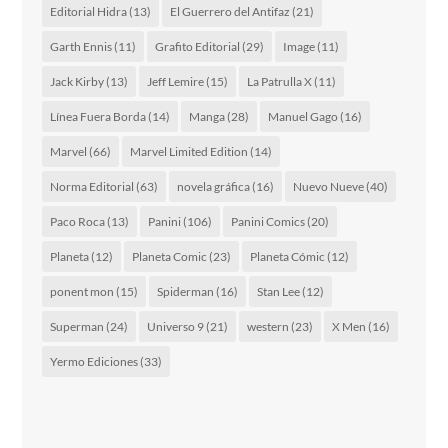
Editorial Hidra
(13)
El Guerrero del Antifaz
(21)
Garth Ennis
(11)
Grafito Editorial
(29)
Image
(11)
Jack Kirby
(13)
Jeff Lemire
(15)
La Patrulla X
(11)
Línea Fuera Borda
(14)
Manga
(28)
Manuel Gago
(16)
Marvel
(66)
Marvel Limited Edition
(14)
Norma Editorial
(63)
novela gráfica
(16)
Nuevo Nueve
(40)
Paco Roca
(13)
Panini
(106)
Panini Comics
(20)
Planeta
(12)
Planeta Comic
(23)
Planeta Cómic
(12)
ponent mon
(15)
Spiderman
(16)
Stan Lee
(12)
Superman
(24)
Universo 9
(21)
western
(23)
X Men
(16)
Yermo Ediciones
(33)