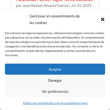
por
Jose Ramon Alvarez Garcia
|
Jul 31, 2023
Bienvenidos al Mundo del Cómic. Hoy vamos
Gestionar el consentimiento de
a hablar de uno los lanzamientos de Yermo
las cookies
Ediciones de la semana pasada: Pocahontas,
de Patrick Prugne. Estamos ante un cómic
Para ofrecer las mejores experiencias, utilizamos tecnologías como las cookies
para almacenar y/o acceder a la información del dispositivo. El consentimiento
histórico, ambientado a principios del siglo
de estas tecnologías nos permitirá procesar datos como el comportamiento de
XVI que tiene como eje central la figura de un...
navegación o las identificaciones únicas en este sitio. No consentir o retirar el
consentimiento, puede afectar negativamente a ciertas características y
funciones.
Leer Más
Aceptar
Denegar
Ver preferencias
Política de cookies
Política de privacidad
Aviso legal