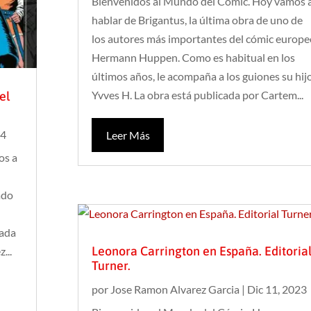
Bienvenidos al Mundo del Cómic. Hoy vamos 
hablar de Brigantus, la última obra de uno de
los autores más importantes del cómic europe
Hermann Huppen. Como es habitual en los
últimos años, le acompaña a los guiones su hijo
Yvves H. La obra está publicada por Cartem...
el
24
Leer Más
os a
ado
cada
Leonora Carrington en España. Editoria
...
Turner.
por
Jose Ramon Alvarez Garcia
|
Dic 11, 2023