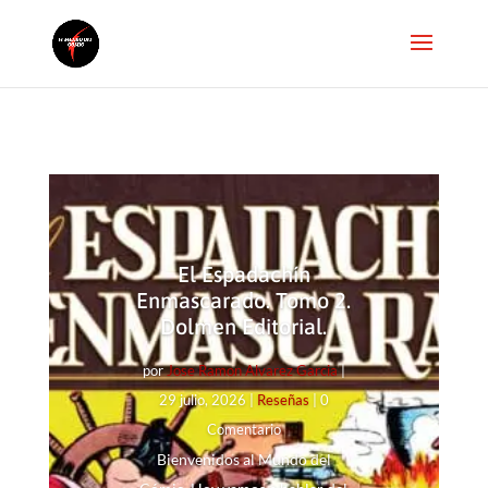
El Espadachín
Enmascarado. Tomo 2.
Dolmen Editorial.
por
Jose Ramon Alvarez Garcia
|
29 julio, 2026
|
Reseñas
| 0
Comentario
Bienvenidos al Mundo del