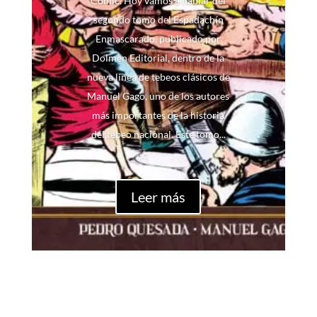
Cómic. Hoy vamos a hablar del
segundo tomo del Espadachín
Enmascarado, publicado por
Dolmen Editorial, dentro de la
nueva línea de tebeos clásicos de
Manuel Gago, uno de los autores
más importantes de la historia
del tebeo nacional. Este tomo...
Leer más