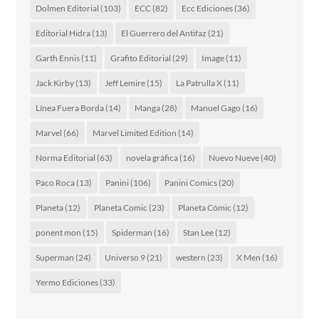
Dolmen Editorial
(103)
ECC
(82)
Ecc Ediciones
(36)
Editorial Hidra
(13)
El Guerrero del Antifaz
(21)
Garth Ennis
(11)
Grafito Editorial
(29)
Image
(11)
Jack Kirby
(13)
Jeff Lemire
(15)
La Patrulla X
(11)
Línea Fuera Borda
(14)
Manga
(28)
Manuel Gago
(16)
Marvel
(66)
Marvel Limited Edition
(14)
Norma Editorial
(63)
novela gráfica
(16)
Nuevo Nueve
(40)
Paco Roca
(13)
Panini
(106)
Panini Comics
(20)
Planeta
(12)
Planeta Comic
(23)
Planeta Cómic
(12)
ponent mon
(15)
Spiderman
(16)
Stan Lee
(12)
Superman
(24)
Universo 9
(21)
western
(23)
X Men
(16)
Yermo Ediciones
(33)