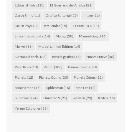
Editorial Hidra
(13)
El Guerrero del Antifaz
(21)
Garth Ennis
(11)
Grafito Editorial
(29)
Image
(11)
Jack Kirby
(13)
Jeff Lemire
(15)
La Patrulla X
(11)
Línea Fuera Borda
(14)
Manga
(28)
Manuel Gago
(16)
Marvel
(66)
Marvel Limited Edition
(14)
Norma Editorial
(63)
novela gráfica
(16)
Nuevo Nueve
(40)
Paco Roca
(13)
Panini
(106)
Panini Comics
(20)
Planeta
(12)
Planeta Comic
(23)
Planeta Cómic
(12)
ponent mon
(15)
Spiderman
(16)
Stan Lee
(12)
Superman
(24)
Universo 9
(21)
western
(23)
X Men
(16)
Yermo Ediciones
(33)