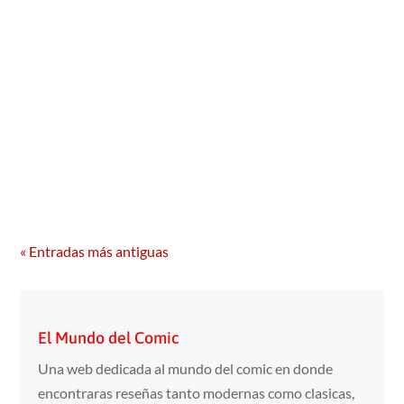
calendario de los eventos de Grafito Editorial en
donde nos detallan las fechas con los horarios de las
firmas de sus autores. JORNADAS DEL CÓMIC DE
VALENCIA Os esperamos del 23 al 25 de septiembre
en el Claustro de la...
« Entradas más antiguas
El Mundo del Comic
Una web dedicada al mundo del comic en donde
encontraras reseñas tanto modernas como clasicas,