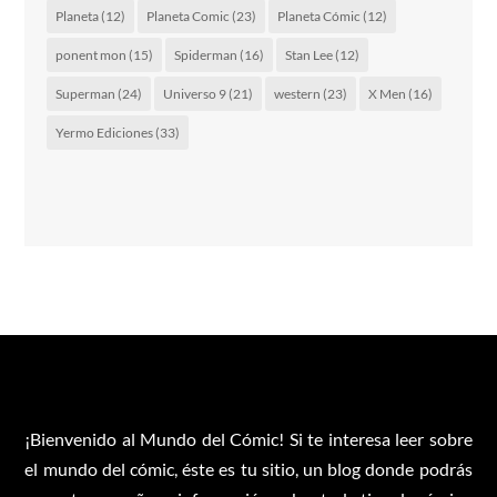
Planeta
(12)
Planeta Comic
(23)
Planeta Cómic
(12)
ponent mon
(15)
Spiderman
(16)
Stan Lee
(12)
Superman
(24)
Universo 9
(21)
western
(23)
X Men
(16)
Yermo Ediciones
(33)
¡Bienvenido al Mundo del Cómic! Si te interesa leer sobre
el mundo del cómic, éste es tu sitio, un blog donde podrás