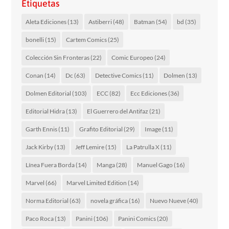
Etiquetas
Aleta Ediciones
(13)
Astiberri
(48)
Batman
(54)
bd
(35)
bonelli
(15)
Cartem Comics
(25)
Colección Sin Fronteras
(22)
Comic Europeo
(24)
Conan
(14)
Dc
(63)
Detective Comics
(11)
Dolmen
(13)
Dolmen Editorial
(103)
ECC
(82)
Ecc Ediciones
(36)
Editorial Hidra
(13)
El Guerrero del Antifaz
(21)
Garth Ennis
(11)
Grafito Editorial
(29)
Image
(11)
Jack Kirby
(13)
Jeff Lemire
(15)
La Patrulla X
(11)
Línea Fuera Borda
(14)
Manga
(28)
Manuel Gago
(16)
Marvel
(66)
Marvel Limited Edition
(14)
Norma Editorial
(63)
novela gráfica
(16)
Nuevo Nueve
(40)
Paco Roca
(13)
Panini
(106)
Panini Comics
(20)