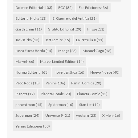
Dolmen Editorial
(103)
ECC
(82)
Ecc Ediciones
(36)
Editorial Hidra
(13)
El Guerrero del Antifaz
(21)
Garth Ennis
(11)
Grafito Editorial
(29)
Image
(11)
Jack Kirby
(13)
Jeff Lemire
(15)
La Patrulla X
(11)
Línea Fuera Borda
(14)
Manga
(28)
Manuel Gago
(16)
Marvel
(66)
Marvel Limited Edition
(14)
Norma Editorial
(63)
novela gráfica
(16)
Nuevo Nueve
(40)
Paco Roca
(13)
Panini
(106)
Panini Comics
(20)
Planeta
(12)
Planeta Comic
(23)
Planeta Cómic
(12)
ponent mon
(15)
Spiderman
(16)
Stan Lee
(12)
Superman
(24)
Universo 9
(21)
western
(23)
X Men
(16)
Yermo Ediciones
(33)