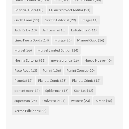
Editorial Hidra
(13)
El Guerrero del Antifaz
(21)
Garth Ennis
(11)
Grafito Editorial
(29)
Image
(11)
Jack Kirby
(13)
Jeff Lemire
(15)
La Patrulla X
(11)
Línea Fuera Borda
(14)
Manga
(28)
Manuel Gago
(16)
Marvel
(66)
Marvel Limited Edition
(14)
Norma Editorial
(63)
novela gráfica
(16)
Nuevo Nueve
(40)
Paco Roca
(13)
Panini
(106)
Panini Comics
(20)
Planeta
(12)
Planeta Comic
(23)
Planeta Cómic
(12)
ponent mon
(15)
Spiderman
(16)
Stan Lee
(12)
Superman
(24)
Universo 9
(21)
western
(23)
X Men
(16)
Yermo Ediciones
(33)