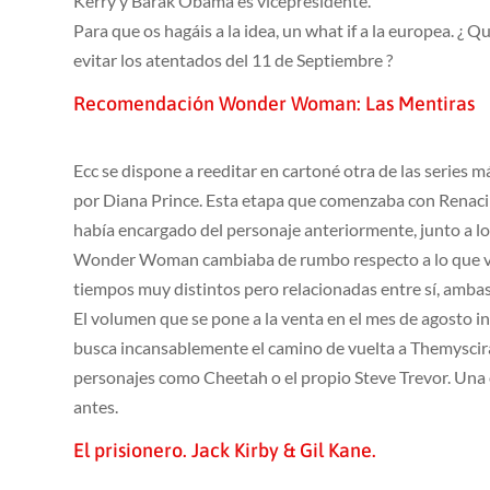
Kerry y Barak Obama es vicepresidente.
Para que os hagáis a la idea, un what if a la europea. ¿
evitar los atentados del 11 de Septiembre ?
Recomendación Wonder Woman: Las Mentiras
Ecc se dispone a reeditar en cartoné otra de las series
por Diana Prince. Esta etapa que comenzaba con Renaci
había encargado del personaje anteriormente, junto a lo
Wonder Woman cambiaba de rumbo respecto a lo que vi
tiempos muy distintos pero relacionadas entre sí, ambas
El volumen que se pone a la venta en el mes de agosto i
busca incansablemente el camino de vuelta a Themyscira
personajes como Cheetah o el propio Steve Trevor. Una o
antes.
El prisionero. Jack Kirby & Gil Kane.