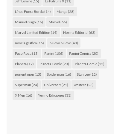
Jeff Lemire
(15)
La Patrulla X
(11)
Línea Fuera Borda
(14)
Manga
(28)
Manuel Gago
(16)
Marvel
(66)
Marvel Limited Edition
(14)
Norma Editorial
(63)
novela gráfica
(16)
Nuevo Nueve
(40)
Paco Roca
(13)
Panini
(106)
Panini Comics
(20)
Planeta
(12)
Planeta Comic
(23)
Planeta Cómic
(12)
ponent mon
(15)
Spiderman
(16)
Stan Lee
(12)
Superman
(24)
Universo 9
(21)
western
(23)
X Men
(16)
Yermo Ediciones
(33)