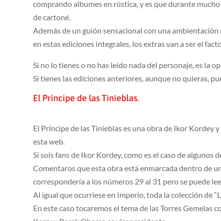
comprando albumes en rústica, y es que durante mucho 
de cartoné.
Además de un guión sensacional con una ambientación má
en estas ediciones integrales, los extras van a ser el fact
Si no lo tienes o no has leído nada del personaje, es la 
Si tienes las ediciones anteriores, aunque no quieras, p
El Príncipe de las Tinieblas.
El Príncipe de las Tinieblas es una obra de Ikor Kordey 
esta web.
Si sois fans de Ikor Kordey, como es el caso de algunos d
Comentaros que esta obra está enmarcada dentro de una c
correspondería a los números 29 al 31 pero se puede l
Al igual que ocurriese en Imperio, toda la colección de “
En este caso tocaremos el tema de las Torres Gemelas co