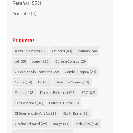
Reseñas
(553)
Youtube
(4)
Etiquetas
Aleta Ediciones
(13)
Astiberri
(48)
Batman
(54)
bd
(35)
bonelli
(15)
Cartem Comics
(25)
Colección Sin Fronteras
(22)
Comic Europeo
(24)
Conan
(14)
Dc
(63)
Detective Comics
(11)
Dolmen
(13)
Dolmen Editorial
(103)
ECC
(82)
Ecc Ediciones
(36)
Editorial Hidra
(13)
El Guerrero del Antifaz
(21)
Garth Ennis
(11)
Grafito Editorial
(29)
Image
(11)
Jack Kirby
(13)