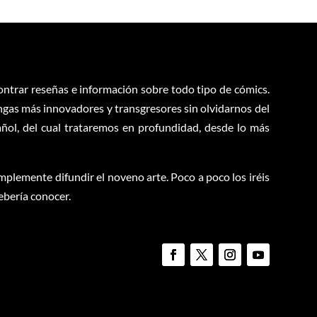
contrar reseñas e información sobre todo tipo de cómics.
ngas más innovadores y transgresores sin olvidarnos del
ol, del cual trataremos en profundidad, desde lo más
plemente difundir el noveno arte. Poco a poco los iréis
ebería conocer.