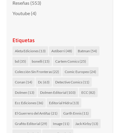
Reseñas
(553)
Youtube
(4)
Etiquetas
Aleta Ediciones
(13)
Astiberri
(48)
Batman
(54)
bd
(35)
bonelli
(15)
Cartem Comics
(25)
Colección Sin Fronteras
(22)
Comic Europeo
(24)
Conan
(14)
Dc
(63)
Detective Comics
(11)
Dolmen
(13)
Dolmen Editorial
(103)
ECC
(82)
Ecc Ediciones
(36)
Editorial Hidra
(13)
El Guerrero del Antifaz
(21)
Garth Ennis
(11)
Grafito Editorial
(29)
Image
(11)
Jack Kirby
(13)