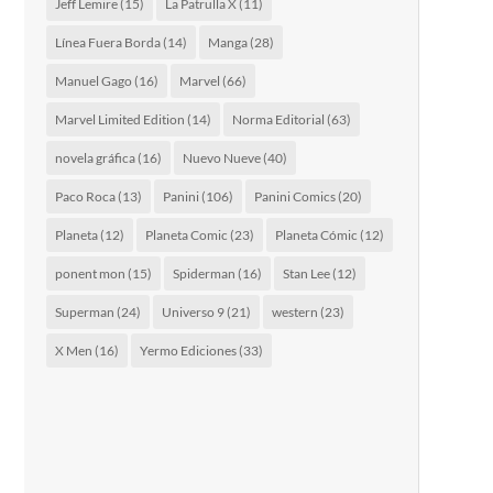
Jeff Lemire
(15)
La Patrulla X
(11)
Línea Fuera Borda
(14)
Manga
(28)
Manuel Gago
(16)
Marvel
(66)
Marvel Limited Edition
(14)
Norma Editorial
(63)
novela gráfica
(16)
Nuevo Nueve
(40)
Paco Roca
(13)
Panini
(106)
Panini Comics
(20)
Planeta
(12)
Planeta Comic
(23)
Planeta Cómic
(12)
ponent mon
(15)
Spiderman
(16)
Stan Lee
(12)
Superman
(24)
Universo 9
(21)
western
(23)
X Men
(16)
Yermo Ediciones
(33)