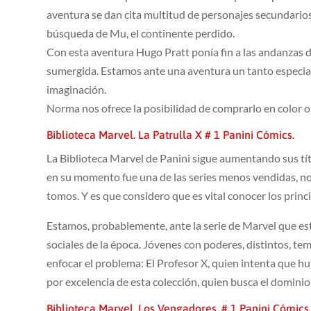
aventura se dan cita multitud de personajes secundarios
búsqueda de Mu, el continente perdido.
Con esta aventura Hugo Pratt ponía fin a las andanzas d
sumergida. Estamos ante una aventura un tanto especial,
imaginación.
Norma nos ofrece la posibilidad de comprarlo en color o
Biblioteca Marvel. La Patrulla X # 1 Panini Cómics.
La Biblioteca Marvel de Panini sigue aumentando sus títul
en su momento fue una de las series menos vendidas, no 
tomos. Y es que considero que es vital conocer los princ
Estamos, probablemente, ante la serie de Marvel que est
sociales de la época. Jóvenes con poderes, distintos, te
enfocar el problema: El Profesor X, quien intenta que h
por excelencia de esta colección, quien busca el domini
Biblioteca Marvel. Los Vengadores. # 1 Panini Cómics