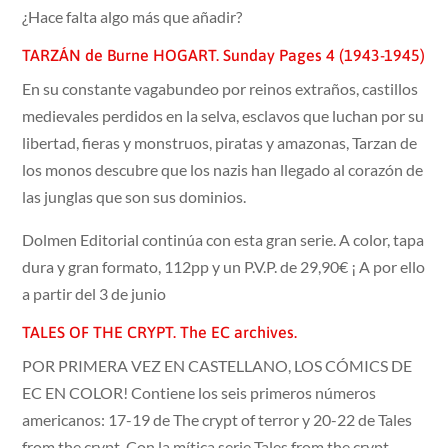
¿Hace falta algo más que añadir?
TARZÁN de Burne HOGART. Sunday Pages 4 (1943-1945)
En su constante vagabundeo por reinos extraños, castillos
medievales perdidos en la selva, esclavos que luchan por su
libertad, fieras y monstruos, piratas y amazonas, Tarzan de
los monos descubre que los nazis han llegado al corazón de
las junglas que son sus dominios.
Dolmen Editorial continúa con esta gran serie. A color, tapa
dura y gran formato, 112pp y un P.V.P. de 29,90€ ¡ A por ello
a partir del 3 de junio
TALES OF THE CRYPT. The EC archives.
POR PRIMERA VEZ EN CASTELLANO, LOS CÓMICS DE
EC EN COLOR! Contiene los seis primeros números
americanos: 17-19 de The crypt of terror y 20-22 de Tales
from the crypt. Con la mítica serie Tales from the crypt,