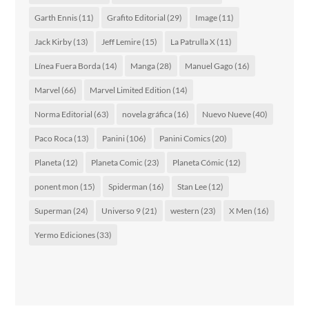
Garth Ennis
(11)
Grafito Editorial
(29)
Image
(11)
Jack Kirby
(13)
Jeff Lemire
(15)
La Patrulla X
(11)
Línea Fuera Borda
(14)
Manga
(28)
Manuel Gago
(16)
Marvel
(66)
Marvel Limited Edition
(14)
Norma Editorial
(63)
novela gráfica
(16)
Nuevo Nueve
(40)
Paco Roca
(13)
Panini
(106)
Panini Comics
(20)
Planeta
(12)
Planeta Comic
(23)
Planeta Cómic
(12)
ponent mon
(15)
Spiderman
(16)
Stan Lee
(12)
Superman
(24)
Universo 9
(21)
western
(23)
X Men
(16)
Yermo Ediciones
(33)