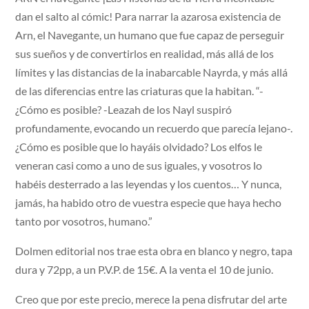
dan el salto al cómic! Para narrar la azarosa existencia de
Arn, el Navegante, un humano que fue capaz de perseguir
sus sueños y de convertirlos en realidad, más allá de los
límites y las distancias de la inabarcable Nayrda, y más allá
de las diferencias entre las criaturas que la habitan. “-
¿Cómo es posible? -Leazah de los Nayl suspiró
profundamente, evocando un recuerdo que parecía lejano-.
¿Cómo es posible que lo hayáis olvidado? Los elfos le
veneran casi como a uno de sus iguales, y vosotros lo
habéis desterrado a las leyendas y los cuentos… Y nunca,
jamás, ha habido otro de vuestra especie que haya hecho
tanto por vosotros, humano.”
Dolmen editorial nos trae esta obra en blanco y negro, tapa
dura y 72pp, a un P.V.P. de 15€. A la venta el 10 de junio.
Creo que por este precio, merece la pena disfrutar del arte