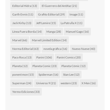
Editorial Hidra
(13)
El Guerrero del Antifaz
(21)
Garth Ennis
(11)
Grafito Editorial
(29)
Image
(11)
Jack Kirby
(13)
Jeff Lemire
(15)
La Patrulla X
(11)
Línea Fuera Borda
(14)
Manga
(28)
Manuel Gago
(16)
Marvel
(66)
Marvel Limited Edition
(14)
Norma Editorial
(63)
novela gráfica
(16)
Nuevo Nueve
(40)
Paco Roca
(13)
Panini
(106)
Panini Comics
(20)
Planeta
(12)
Planeta Comic
(23)
Planeta Cómic
(12)
ponent mon
(15)
Spiderman
(16)
Stan Lee
(12)
Superman
(24)
Universo 9
(21)
western
(23)
X Men
(16)
Yermo Ediciones
(33)