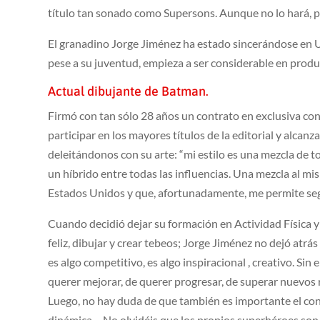
título tan sonado como Supersons. Aunque no lo hará, p
El granadino Jorge Jiménez ha estado sincerándose en U
pese a su juventud, empieza a ser considerable en produc
Actual dibujante de Batman.
Firmó con tan sólo 28 años un contrato en exclusiva con
participar en los mayores títulos de la editorial y alcanz
deleitándonos con su arte: “mi estilo es una mezcla de t
un híbrido entre todas las influencias. Una mezcla al m
Estados Unidos y que, afortunadamente, me permite seg
Cuando decidió dejar su formación en Actividad Física 
feliz, dibujar y crear tebeos; Jorge Jiménez no dejó atrá
es algo competitivo, es algo inspiracional , creativo. Si
querer mejorar, de querer progresar, de superar nuevos 
Luego, no hay duda de que también es importante el con
dinámica… No olvidéis que los propios superhéroes son