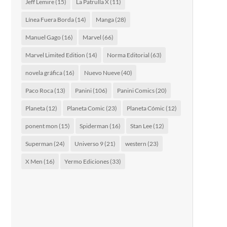
Jeff Lemire
(15)
La Patrulla X
(11)
Línea Fuera Borda
(14)
Manga
(28)
Manuel Gago
(16)
Marvel
(66)
Marvel Limited Edition
(14)
Norma Editorial
(63)
novela gráfica
(16)
Nuevo Nueve
(40)
Paco Roca
(13)
Panini
(106)
Panini Comics
(20)
Planeta
(12)
Planeta Comic
(23)
Planeta Cómic
(12)
ponent mon
(15)
Spiderman
(16)
Stan Lee
(12)
Superman
(24)
Universo 9
(21)
western
(23)
X Men
(16)
Yermo Ediciones
(33)