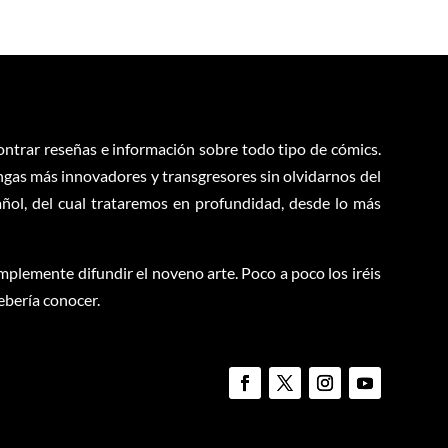
contrar reseñas e información sobre todo tipo de cómics.
ngas más innovadores y transgresores sin olvidarnos del
ol, del cual trataremos en profundidad, desde lo más
plemente difundir el noveno arte. Poco a poco los iréis
ebería conocer.