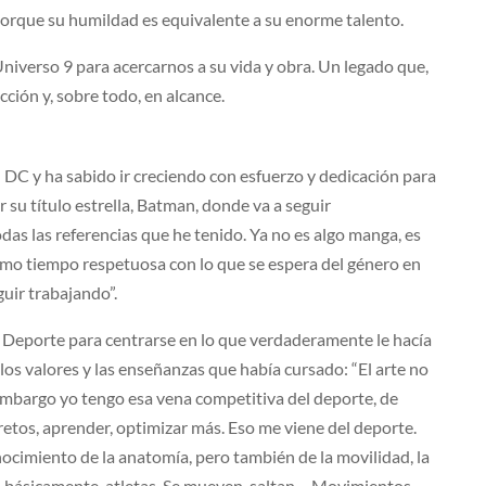
orque su humildad es equivalente a su enorme talento.
niverso 9 para acercarnos a su vida y obra. Un legado que,
ción y, sobre todo, en alcance.
 DC y ha sabido ir creciendo con esfuerzo y dedicación para
ar su título estrella, Batman, donde va a seguir
odas las referencias que he tenido. Ya no es algo manga, es
ismo tiempo respetuosa con lo que se espera del género en
uir trabajando”.
y Deporte para centrarse en lo que verdaderamente le hacía
s los valores y las enseñanzas que había cursado: “El arte no
n embargo yo tengo esa vena competitiva del deporte, de
retos, aprender, optimizar más. Eso me viene del deporte.
ocimiento de la anatomía, pero también de la movilidad, la
, básicamente, atletas. Se mueven, saltan… Movimientos,