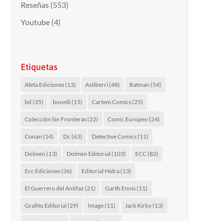
Reseñas
(553)
Youtube
(4)
Etiquetas
Aleta Ediciones
(13)
Astiberri
(48)
Batman
(54)
bd
(35)
bonelli
(15)
Cartem Comics
(25)
Colección Sin Fronteras
(22)
Comic Europeo
(24)
Conan
(14)
Dc
(63)
Detective Comics
(11)
Dolmen
(13)
Dolmen Editorial
(103)
ECC
(82)
Ecc Ediciones
(36)
Editorial Hidra
(13)
El Guerrero del Antifaz
(21)
Garth Ennis
(11)
Grafito Editorial
(29)
Image
(11)
Jack Kirby
(13)