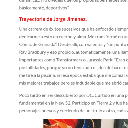
básicamente, deportivos”.
Trayectoria de Jorge Jimenez.
Una carrera de éxitos sucesivos que ha enfocado siempre
dedicarme a esto en cuerpo y alma. Me transformé en un
Cómic de Granada”. Desde allí, con valentía y “un punto
Ray Bradbury y eso propició, automáticamente, una llama
importantes como Transformers o Jurassic Park: “Eran 
posibilidades, porque yo no tenía aún ni idea de hacer u
me tiré a la piscina. En esa época estaba que me comía la
mis mejores trabajos pero es indudable que me abrió ca
Poco tardó en ser descubierto por DC. Curtido en una 
fundamental en la New 52. Participó en Tierra 2 y fue h
personajes nuevos y creciendo de un título a otro, cada 