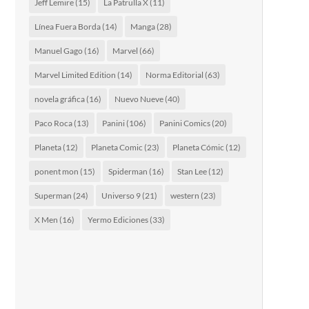
Jeff Lemire
(15)
La Patrulla X
(11)
Línea Fuera Borda
(14)
Manga
(28)
Manuel Gago
(16)
Marvel
(66)
Marvel Limited Edition
(14)
Norma Editorial
(63)
novela gráfica
(16)
Nuevo Nueve
(40)
Paco Roca
(13)
Panini
(106)
Panini Comics
(20)
Planeta
(12)
Planeta Comic
(23)
Planeta Cómic
(12)
ponent mon
(15)
Spiderman
(16)
Stan Lee
(12)
Superman
(24)
Universo 9
(21)
western
(23)
X Men
(16)
Yermo Ediciones
(33)