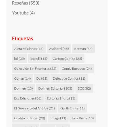
Reseñas
(553)
Youtube
(4)
Etiquetas
Aleta Ediciones
(13)
Astiberri
(48)
Batman
(54)
bd
(35)
bonelli
(15)
Cartem Comics
(25)
Colección Sin Fronteras
(22)
Comic Europeo
(24)
Conan
(14)
Dc
(63)
Detective Comics
(11)
Dolmen
(13)
Dolmen Editorial
(103)
ECC
(82)
Ecc Ediciones
(36)
Editorial Hidra
(13)
El Guerrero del Antifaz
(21)
Garth Ennis
(11)
Grafito Editorial
(29)
Image
(11)
Jack Kirby
(13)