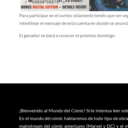
Para participar en el sorteo sólamente tenéis que ser 
retwittear el mensaje de esta cuenta en donde se anuncia
El ganador se dará a conocer el próximo domingo.
¡Bienvenido al Mundo del Cómic! Si te interesa leer sob
En el mundo del cómic hablaremos de todo tipo de obras
mainstream del cómic americano (Marvel y DC) y el m