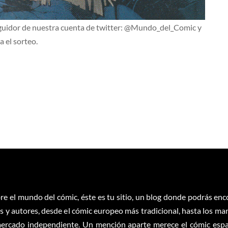
seguidor de nuestra cuenta de twitter: @Mundo_del_Comic y
 el sorteo.
re el mundo del cómic, éste es tu sitio, un blog donde podrás en
 y autores, desde el cómic europeo más tradicional, hasta los ma
ercado independiente. Un mención aparte merece el cómic españ