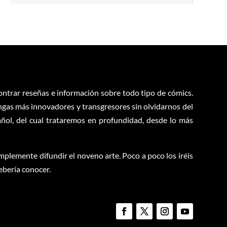
contrar reseñas e información sobre todo tipo de cómics.
ngas más innovadores y transgresores sin olvidarnos del
ol, del cual trataremos en profundidad, desde lo más
plemente difundir el noveno arte. Poco a poco los iréis
ebería conocer.