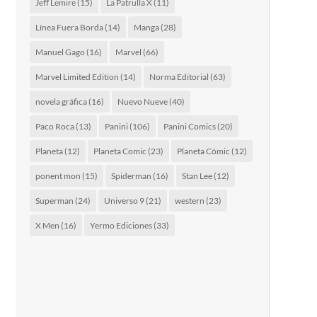
Jeff Lemire
(15)
La Patrulla X
(11)
Línea Fuera Borda
(14)
Manga
(28)
Manuel Gago
(16)
Marvel
(66)
Marvel Limited Edition
(14)
Norma Editorial
(63)
novela gráfica
(16)
Nuevo Nueve
(40)
Paco Roca
(13)
Panini
(106)
Panini Comics
(20)
Planeta
(12)
Planeta Comic
(23)
Planeta Cómic
(12)
ponent mon
(15)
Spiderman
(16)
Stan Lee
(12)
Superman
(24)
Universo 9
(21)
western
(23)
X Men
(16)
Yermo Ediciones
(33)