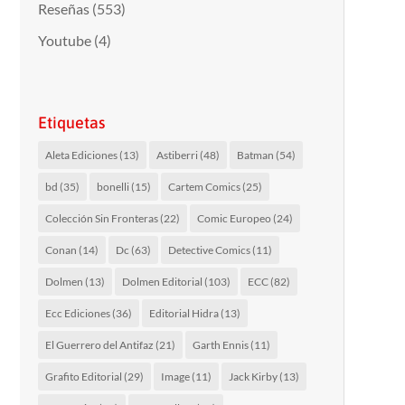
Reseñas
(553)
Youtube
(4)
Etiquetas
Aleta Ediciones
(13)
Astiberri
(48)
Batman
(54)
bd
(35)
bonelli
(15)
Cartem Comics
(25)
Colección Sin Fronteras
(22)
Comic Europeo
(24)
Conan
(14)
Dc
(63)
Detective Comics
(11)
Dolmen
(13)
Dolmen Editorial
(103)
ECC
(82)
Ecc Ediciones
(36)
Editorial Hidra
(13)
El Guerrero del Antifaz
(21)
Garth Ennis
(11)
Grafito Editorial
(29)
Image
(11)
Jack Kirby
(13)