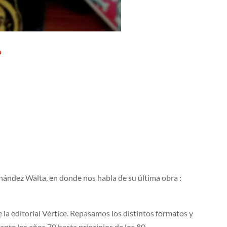
ª
nández Walta, en donde nos habla de su última obra :
 la editorial Vértice. Repasamos los distintos formatos y
ante los años 70 hasta principios de los 80.