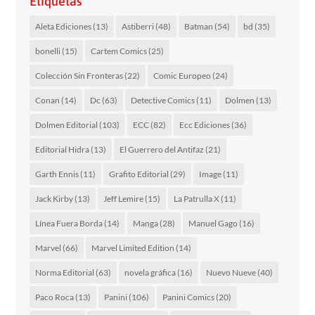
Etiquetas
Aleta Ediciones
(13)
Astiberri
(48)
Batman
(54)
bd
(35)
bonelli
(15)
Cartem Comics
(25)
Colección Sin Fronteras
(22)
Comic Europeo
(24)
Conan
(14)
Dc
(63)
Detective Comics
(11)
Dolmen
(13)
Dolmen Editorial
(103)
ECC
(82)
Ecc Ediciones
(36)
Editorial Hidra
(13)
El Guerrero del Antifaz
(21)
Garth Ennis
(11)
Grafito Editorial
(29)
Image
(11)
Jack Kirby
(13)
Jeff Lemire
(15)
La Patrulla X
(11)
Línea Fuera Borda
(14)
Manga
(28)
Manuel Gago
(16)
Marvel
(66)
Marvel Limited Edition
(14)
Norma Editorial
(63)
novela gráfica
(16)
Nuevo Nueve
(40)
Paco Roca
(13)
Panini
(106)
Panini Comics
(20)