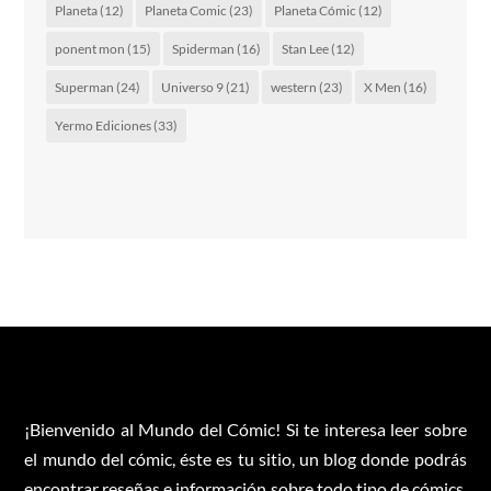
Planeta
(12)
Planeta Comic
(23)
Planeta Cómic
(12)
ponent mon
(15)
Spiderman
(16)
Stan Lee
(12)
Superman
(24)
Universo 9
(21)
western
(23)
X Men
(16)
Yermo Ediciones
(33)
¡Bienvenido al Mundo del Cómic! Si te interesa leer sobre
el mundo del cómic, éste es tu sitio, un blog donde podrás
encontrar reseñas e información sobre todo tipo de cómics.