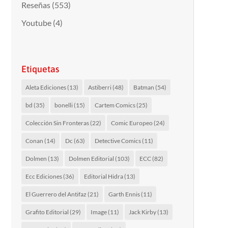
Reseñas
(553)
Youtube
(4)
Etiquetas
Aleta Ediciones
(13)
Astiberri
(48)
Batman
(54)
bd
(35)
bonelli
(15)
Cartem Comics
(25)
Colección Sin Fronteras
(22)
Comic Europeo
(24)
Conan
(14)
Dc
(63)
Detective Comics
(11)
Dolmen
(13)
Dolmen Editorial
(103)
ECC
(82)
Ecc Ediciones
(36)
Editorial Hidra
(13)
El Guerrero del Antifaz
(21)
Garth Ennis
(11)
Grafito Editorial
(29)
Image
(11)
Jack Kirby
(13)