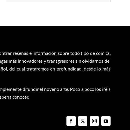
contrar reseñas e información sobre todo tipo de cómics.
ngas más innovadores y transgresores sin olvidarnos del
ol, del cual trataremos en profundidad, desde lo más
plemente difundir el noveno arte. Poco a poco los iréis
ebería conocer.