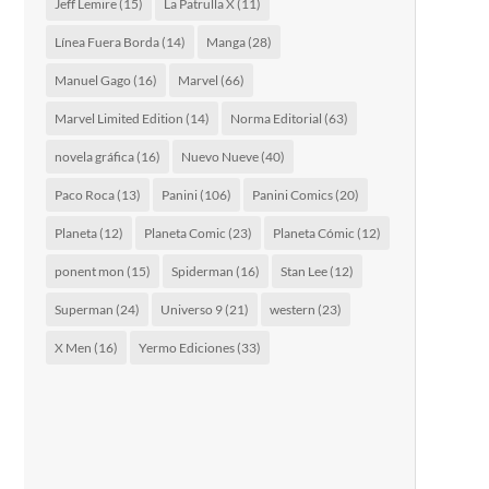
Jeff Lemire
(15)
La Patrulla X
(11)
Línea Fuera Borda
(14)
Manga
(28)
Manuel Gago
(16)
Marvel
(66)
Marvel Limited Edition
(14)
Norma Editorial
(63)
novela gráfica
(16)
Nuevo Nueve
(40)
Paco Roca
(13)
Panini
(106)
Panini Comics
(20)
Planeta
(12)
Planeta Comic
(23)
Planeta Cómic
(12)
ponent mon
(15)
Spiderman
(16)
Stan Lee
(12)
Superman
(24)
Universo 9
(21)
western
(23)
X Men
(16)
Yermo Ediciones
(33)