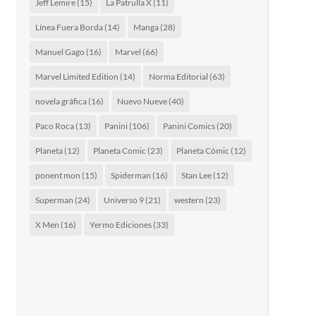
Jeff Lemire
(15)
La Patrulla X
(11)
Línea Fuera Borda
(14)
Manga
(28)
Manuel Gago
(16)
Marvel
(66)
Marvel Limited Edition
(14)
Norma Editorial
(63)
novela gráfica
(16)
Nuevo Nueve
(40)
Paco Roca
(13)
Panini
(106)
Panini Comics
(20)
Planeta
(12)
Planeta Comic
(23)
Planeta Cómic
(12)
ponent mon
(15)
Spiderman
(16)
Stan Lee
(12)
Superman
(24)
Universo 9
(21)
western
(23)
X Men
(16)
Yermo Ediciones
(33)