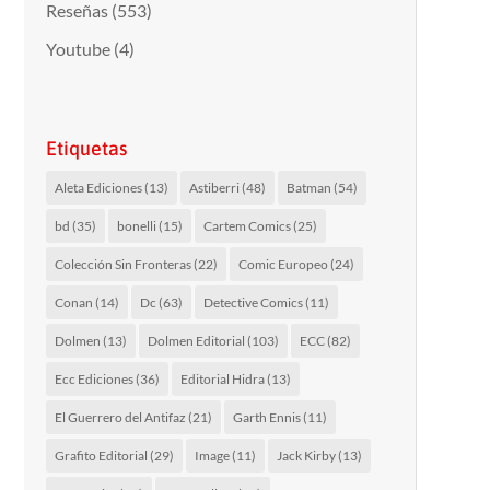
Reseñas
(553)
Youtube
(4)
Etiquetas
Aleta Ediciones
(13)
Astiberri
(48)
Batman
(54)
bd
(35)
bonelli
(15)
Cartem Comics
(25)
Colección Sin Fronteras
(22)
Comic Europeo
(24)
Conan
(14)
Dc
(63)
Detective Comics
(11)
Dolmen
(13)
Dolmen Editorial
(103)
ECC
(82)
Ecc Ediciones
(36)
Editorial Hidra
(13)
El Guerrero del Antifaz
(21)
Garth Ennis
(11)
Grafito Editorial
(29)
Image
(11)
Jack Kirby
(13)