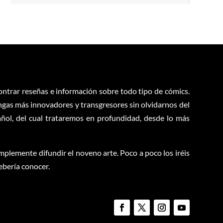
contrar reseñas e información sobre todo tipo de cómics.
ngas más innovadores y transgresores sin olvidarnos del
ol, del cual trataremos en profundidad, desde lo más
plemente difundir el noveno arte. Poco a poco los iréis
ebería conocer.