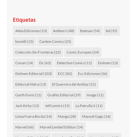
Etiquetas
Aleta Ediciones
(13)
Astiberri
(48)
Batman
(54)
bd
(35)
bonelli
(15)
Cartem Comics
(25)
Colección Sin Fronteras
(22)
Comic Europeo
(24)
Conan
(14)
Dc
(63)
Detective Comics
(11)
Dolmen
(13)
Dolmen Editorial
(103)
ECC
(82)
Ecc Ediciones
(36)
Editorial Hidra
(13)
El Guerrero del Antifaz
(21)
Garth Ennis
(11)
Grafito Editorial
(29)
Image
(11)
Jack Kirby
(13)
Jeff Lemire
(15)
La Patrulla X
(11)
Línea Fuera Borda
(14)
Manga
(28)
Manuel Gago
(16)
Marvel
(66)
Marvel Limited Edition
(14)