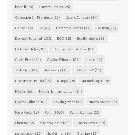
bonelli
(15)
Cartem Comics
(25)
Colección Sin Fronteras
(22)
Comic Europeo
(24)
Conan
(14)
Dc
(63)
Detective Comics
(11)
Dolmen
(13)
Dolmen Editorial
(103)
ECC
(82)
Ecc Ediciones
(36)
Editorial Hidra
(13)
El Guerrero del Antifaz
(21)
Garth Ennis
(11)
Grafito Editorial
(29)
Image
(11)
Jack Kirby
(13)
Jeff Lemire
(15)
La Patrulla X
(11)
Línea Fuera Borda
(14)
Manga
(28)
Manuel Gago
(16)
Marvel
(66)
Marvel Limited Edition
(14)
Norma Editorial
(63)
novela gráfica
(16)
Nuevo Nueve
(40)
Paco Roca
(13)
Panini
(106)
Panini Comics
(20)
Planeta
(12)
Planeta Comic
(23)
Planeta Cómic
(12)
ponent mon
(15)
Spiderman
(16)
Stan Lee
(12)