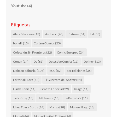
Youtube
(4)
Etiquetas
Aleta Ediciones
(13)
Astiberri
(48)
Batman
(54)
bd
(35)
bonelli
(15)
Cartem Comics
(25)
Colección Sin Fronteras
(22)
Comic Europeo
(24)
Conan
(14)
Dc
(63)
Detective Comics
(11)
Dolmen
(13)
Dolmen Editorial
(103)
ECC
(82)
Ecc Ediciones
(36)
Editorial Hidra
(13)
El Guerrero del Antifaz
(21)
Garth Ennis
(11)
Grafito Editorial
(29)
Image
(11)
Jack Kirby
(13)
Jeff Lemire
(15)
La Patrulla X
(11)
Línea Fuera Borda
(14)
Manga
(28)
Manuel Gago
(16)
Marvel
(66)
Marvel Limited Edition
(14)