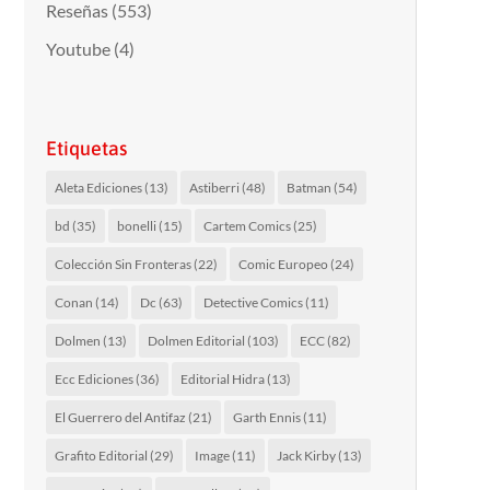
Reseñas
(553)
Youtube
(4)
Etiquetas
Aleta Ediciones
(13)
Astiberri
(48)
Batman
(54)
bd
(35)
bonelli
(15)
Cartem Comics
(25)
Colección Sin Fronteras
(22)
Comic Europeo
(24)
Conan
(14)
Dc
(63)
Detective Comics
(11)
Dolmen
(13)
Dolmen Editorial
(103)
ECC
(82)
Ecc Ediciones
(36)
Editorial Hidra
(13)
El Guerrero del Antifaz
(21)
Garth Ennis
(11)
Grafito Editorial
(29)
Image
(11)
Jack Kirby
(13)