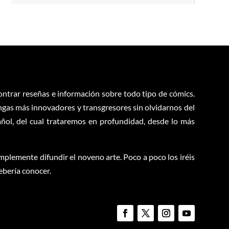
contrar reseñas e información sobre todo tipo de cómics.
ngas más innovadores y transgresores sin olvidarnos del
ol, del cual trataremos en profundidad, desde lo más
plemente difundir el noveno arte. Poco a poco los iréis
ebería conocer.