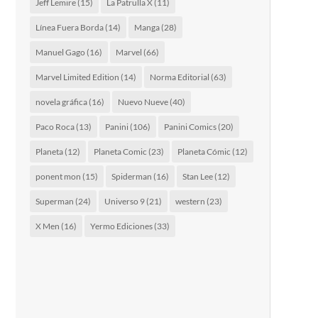
Jeff Lemire
(15)
La Patrulla X
(11)
Línea Fuera Borda
(14)
Manga
(28)
Manuel Gago
(16)
Marvel
(66)
Marvel Limited Edition
(14)
Norma Editorial
(63)
novela gráfica
(16)
Nuevo Nueve
(40)
Paco Roca
(13)
Panini
(106)
Panini Comics
(20)
Planeta
(12)
Planeta Comic
(23)
Planeta Cómic
(12)
ponent mon
(15)
Spiderman
(16)
Stan Lee
(12)
Superman
(24)
Universo 9
(21)
western
(23)
X Men
(16)
Yermo Ediciones
(33)