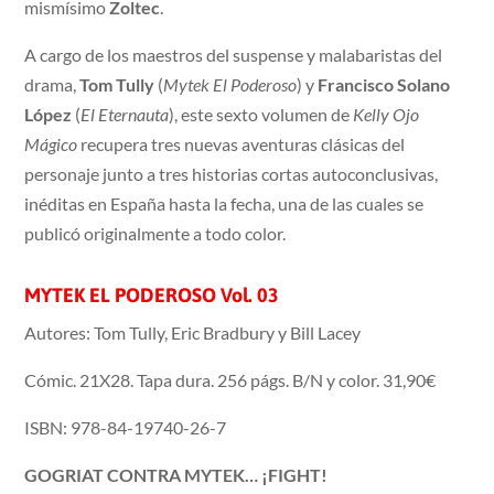
mismísimo
Zoltec
.
A cargo de los maestros del suspense y malabaristas del
drama,
Tom Tully
(
Mytek El Poderoso
) y
Francisco Solano
López
(
El Eternauta
), este sexto volumen de
Kelly Ojo
Mágico
recupera tres nuevas aventuras clásicas del
personaje junto a tres historias cortas autoconclusivas,
inéditas en España hasta la fecha, una de las cuales se
publicó originalmente a todo color.
MYTEK EL PODEROSO Vol. 03
Autores: Tom Tully, Eric Bradbury y Bill Lacey
Cómic. 21X28. Tapa dura. 256 págs. B/N y color. 31,90€
ISBN: 978-84-19740-26-7
GOGRIAT CONTRA MYTEK… ¡FIGHT!