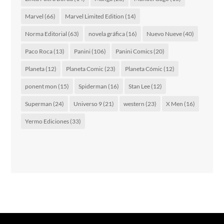
Marvel
(66)
Marvel Limited Edition
(14)
Norma Editorial
(63)
novela gráfica
(16)
Nuevo Nueve
(40)
Paco Roca
(13)
Panini
(106)
Panini Comics
(20)
Planeta
(12)
Planeta Comic
(23)
Planeta Cómic
(12)
ponent mon
(15)
Spiderman
(16)
Stan Lee
(12)
Superman
(24)
Universo 9
(21)
western
(23)
X Men
(16)
Yermo Ediciones
(33)