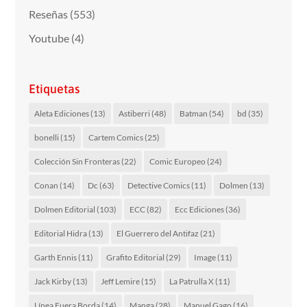
Reseñas
(553)
Youtube
(4)
Etiquetas
Aleta Ediciones
(13)
Astiberri
(48)
Batman
(54)
bd
(35)
bonelli
(15)
Cartem Comics
(25)
Colección Sin Fronteras
(22)
Comic Europeo
(24)
Conan
(14)
Dc
(63)
Detective Comics
(11)
Dolmen
(13)
Dolmen Editorial
(103)
ECC
(82)
Ecc Ediciones
(36)
Editorial Hidra
(13)
El Guerrero del Antifaz
(21)
Garth Ennis
(11)
Grafito Editorial
(29)
Image
(11)
Jack Kirby
(13)
Jeff Lemire
(15)
La Patrulla X
(11)
Línea Fuera Borda
(14)
Manga
(28)
Manuel Gago
(16)