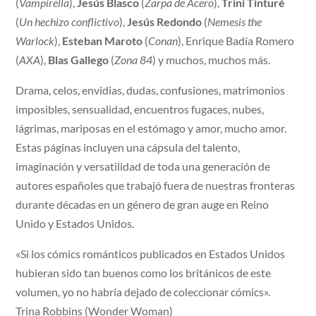
(
Vampirella
),
Jesús Blasco
(
Zarpa de Acero
),
Trini Tinturé
(
Un hechizo conflictivo
),
Jesús Redondo
(
Nemesis the
Warlock
),
Esteban Maroto
(
Conan
), Enrique Badía Romero
(
AXA
),
Blas Gallego
(
Zona 84
) y muchos, muchos más.
Drama, celos, envidias, dudas, confusiones, matrimonios
imposibles, sensualidad, encuentros fugaces, nubes,
lágrimas, mariposas en el estómago y amor, mucho amor.
Estas páginas incluyen una cápsula del talento,
imaginación y versatilidad de toda una generación de
autores españoles que trabajó fuera de nuestras fronteras
durante décadas en un género de gran auge en Reino
Unido y Estados Unidos.
«Si los cómics románticos publicados en Estados Unidos
hubieran sido tan buenos como los británicos de este
volumen, yo no habría dejado de coleccionar cómics».
Trina Robbins (Wonder Woman)