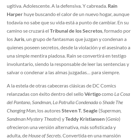
ugitiva. Adolescente. A la defensiva. Y cabreada.
Rain
Harper
huye buscando el calor de un nuevo hogar, aunque
todavía no sabe que su vida está a punto de cambiar. En su
camino se cruzará el
Tribunal de los Secretos
, formado por
los
Juris
, un grupo de fantasmas que juzgan y condenan a
quienes poseen secretos, desde la violación y el asesinato a
una simple mentira piadosa. Rain se convertirá en testigo
involuntario, siendo la responsable de leer las sentencias y
salvar o condenar a las almas juzgadas… para siempre.
A la estela de otras cabeceras clásicas de DC Comics
relanzadas con éxito dentro del sello
Vértigo
como
La Cosa
del Pantano, Sandman, La Patrulla Condenada
o
Shade The
Changing Man
, los autores
Steven T. Seagle
(
Superman,
Sandman Mystery Theatre
) y
Teddy Kristiansen
(
Genio
)
ofrecieron una versión alternativa, más sofisticada y
adulta, de
House of Secrets
. Convertida en una mansión