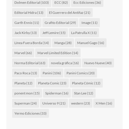
Dolmen Editorial
(103)
ECC
(82)
Ecc Ediciones
(36)
Editorial Hidra
(13)
El Guerrero del Antifaz
(21)
Garth Ennis
(11)
Grafito Editorial
(29)
Image
(11)
Jack Kirby
(13)
Jeff Lemire
(15)
La Patrulla X
(11)
Línea Fuera Borda
(14)
Manga
(28)
Manuel Gago
(16)
Marvel
(66)
Marvel Limited Edition
(14)
Norma Editorial
(63)
novela gráfica
(16)
Nuevo Nueve
(40)
Paco Roca
(13)
Panini
(106)
Panini Comics
(20)
Planeta
(12)
Planeta Comic
(23)
Planeta Cómic
(12)
ponent mon
(15)
Spiderman
(16)
Stan Lee
(12)
Superman
(24)
Universo 9
(21)
western
(23)
X Men
(16)
Yermo Ediciones
(33)