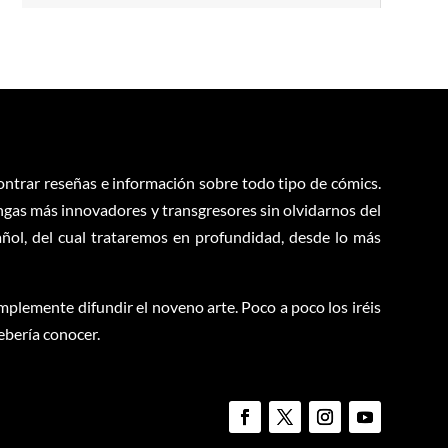
contrar reseñas e información sobre todo tipo de cómics.
ngas más innovadores y transgresores sin olvidarnos del
ol, del cual trataremos en profundidad, desde lo más
plemente difundir el noveno arte. Poco a poco los iréis
ebería conocer.