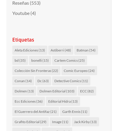
Reseñas
(553)
Youtube
(4)
Etiquetas
Aleta Ediciones
(13)
Astiberri
(48)
Batman
(54)
bd
(35)
bonelli
(15)
Cartem Comics
(25)
Colección Sin Fronteras
(22)
Comic Europeo
(24)
Conan
(14)
Dc
(63)
Detective Comics
(11)
Dolmen
(13)
Dolmen Editorial
(103)
ECC
(82)
Ecc Ediciones
(36)
Editorial Hidra
(13)
El Guerrero del Antifaz
(21)
Garth Ennis
(11)
Grafito Editorial
(29)
Image
(11)
Jack Kirby
(13)