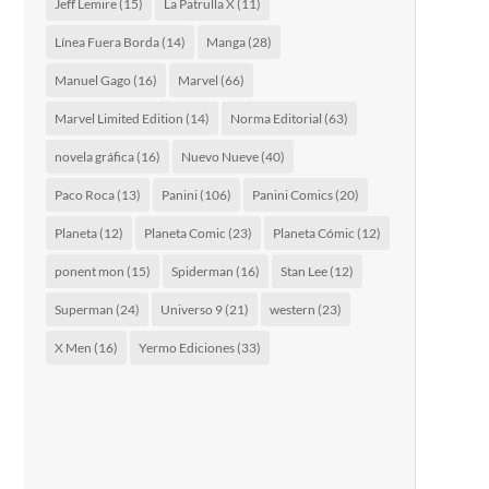
Jeff Lemire
(15)
La Patrulla X
(11)
Línea Fuera Borda
(14)
Manga
(28)
Manuel Gago
(16)
Marvel
(66)
Marvel Limited Edition
(14)
Norma Editorial
(63)
novela gráfica
(16)
Nuevo Nueve
(40)
Paco Roca
(13)
Panini
(106)
Panini Comics
(20)
Planeta
(12)
Planeta Comic
(23)
Planeta Cómic
(12)
ponent mon
(15)
Spiderman
(16)
Stan Lee
(12)
Superman
(24)
Universo 9
(21)
western
(23)
X Men
(16)
Yermo Ediciones
(33)