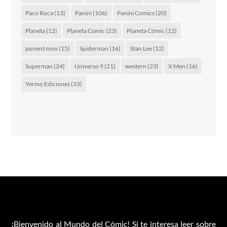
Paco Roca
(13)
Panini
(106)
Panini Comics
(20)
Planeta
(12)
Planeta Comic
(23)
Planeta Cómic
(12)
ponent mon
(15)
Spiderman
(16)
Stan Lee
(12)
Superman
(24)
Universo 9
(21)
western
(23)
X Men
(16)
Yermo Ediciones
(33)
¡Bienvenido al Mundo del Cómic! Si te interesa leer sobre