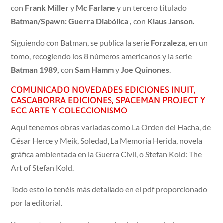
con
Frank Miller
y
Mc Farlane
y un tercero titulado
Batman/Spawn: Guerra Diabólica ,
con
Klaus Janson.
Siguiendo con Batman, se publica la serie
Forzaleza,
en un
tomo, recogiendo los 8 números americanos y la serie
Batman 1989,
con
Sam Hamm
y
Joe Quinones
.
COMUNICADO NOVEDADES EDICIONES INUIT,
CASCABORRA EDICIONES, SPACEMAN PROJECT Y
ECC ARTE Y COLECCIONISMO
Aqui tenemos obras variadas como La Orden del Hacha, de
César Herce y Meik, Soledad, La Memoria Herida, novela
gráfica ambientada en la Guerra Civil, o Stefan Kold: The
Art of Stefan Kold.
Todo esto lo tenéis más detallado en el pdf proporcionado
por la editorial.