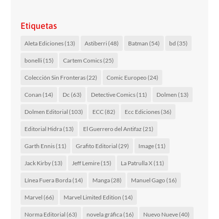
Etiquetas
Aleta Ediciones
(13)
Astiberri
(48)
Batman
(54)
bd
(35)
bonelli
(15)
Cartem Comics
(25)
Colección Sin Fronteras
(22)
Comic Europeo
(24)
Conan
(14)
Dc
(63)
Detective Comics
(11)
Dolmen
(13)
Dolmen Editorial
(103)
ECC
(82)
Ecc Ediciones
(36)
Editorial Hidra
(13)
El Guerrero del Antifaz
(21)
Garth Ennis
(11)
Grafito Editorial
(29)
Image
(11)
Jack Kirby
(13)
Jeff Lemire
(15)
La Patrulla X
(11)
Línea Fuera Borda
(14)
Manga
(28)
Manuel Gago
(16)
Marvel
(66)
Marvel Limited Edition
(14)
Norma Editorial
(63)
novela gráfica
(16)
Nuevo Nueve
(40)