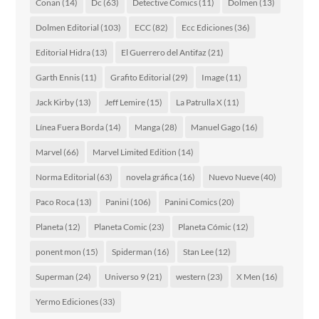
Conan
(14)
Dc
(63)
Detective Comics
(11)
Dolmen
(13)
Dolmen Editorial
(103)
ECC
(82)
Ecc Ediciones
(36)
Editorial Hidra
(13)
El Guerrero del Antifaz
(21)
Garth Ennis
(11)
Grafito Editorial
(29)
Image
(11)
Jack Kirby
(13)
Jeff Lemire
(15)
La Patrulla X
(11)
Línea Fuera Borda
(14)
Manga
(28)
Manuel Gago
(16)
Marvel
(66)
Marvel Limited Edition
(14)
Norma Editorial
(63)
novela gráfica
(16)
Nuevo Nueve
(40)
Paco Roca
(13)
Panini
(106)
Panini Comics
(20)
Planeta
(12)
Planeta Comic
(23)
Planeta Cómic
(12)
ponent mon
(15)
Spiderman
(16)
Stan Lee
(12)
Superman
(24)
Universo 9
(21)
western
(23)
X Men
(16)
Yermo Ediciones
(33)