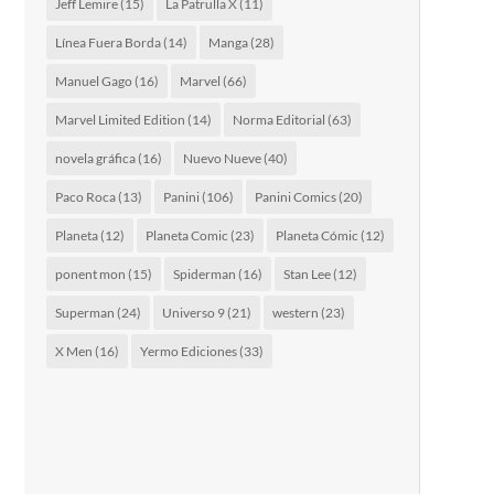
Jeff Lemire
(15)
La Patrulla X
(11)
Línea Fuera Borda
(14)
Manga
(28)
Manuel Gago
(16)
Marvel
(66)
Marvel Limited Edition
(14)
Norma Editorial
(63)
novela gráfica
(16)
Nuevo Nueve
(40)
Paco Roca
(13)
Panini
(106)
Panini Comics
(20)
Planeta
(12)
Planeta Comic
(23)
Planeta Cómic
(12)
ponent mon
(15)
Spiderman
(16)
Stan Lee
(12)
Superman
(24)
Universo 9
(21)
western
(23)
X Men
(16)
Yermo Ediciones
(33)