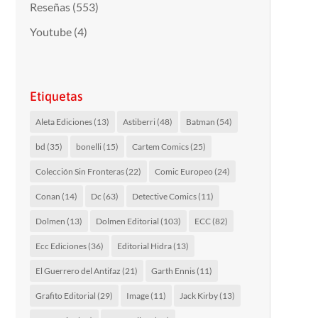
Reseñas
(553)
Youtube
(4)
Etiquetas
Aleta Ediciones
(13)
Astiberri
(48)
Batman
(54)
bd
(35)
bonelli
(15)
Cartem Comics
(25)
Colección Sin Fronteras
(22)
Comic Europeo
(24)
Conan
(14)
Dc
(63)
Detective Comics
(11)
Dolmen
(13)
Dolmen Editorial
(103)
ECC
(82)
Ecc Ediciones
(36)
Editorial Hidra
(13)
El Guerrero del Antifaz
(21)
Garth Ennis
(11)
Grafito Editorial
(29)
Image
(11)
Jack Kirby
(13)