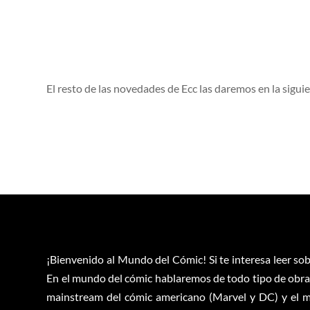
El resto de las novedades de Ecc las daremos en la sigui
¡Bienvenido al Mundo del Cómic! Si te interesa leer sob
En el mundo del cómic hablaremos de todo tipo de obras
mainstream del cómic americano (Marvel y DC) y el m