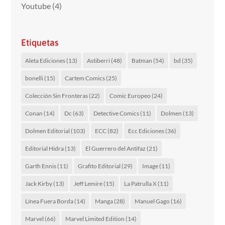
Youtube
(4)
Etiquetas
Aleta Ediciones
(13)
Astiberri
(48)
Batman
(54)
bd
(35)
bonelli
(15)
Cartem Comics
(25)
Colección Sin Fronteras
(22)
Comic Europeo
(24)
Conan
(14)
Dc
(63)
Detective Comics
(11)
Dolmen
(13)
Dolmen Editorial
(103)
ECC
(82)
Ecc Ediciones
(36)
Editorial Hidra
(13)
El Guerrero del Antifaz
(21)
Garth Ennis
(11)
Grafito Editorial
(29)
Image
(11)
Jack Kirby
(13)
Jeff Lemire
(15)
La Patrulla X
(11)
Línea Fuera Borda
(14)
Manga
(28)
Manuel Gago
(16)
Marvel
(66)
Marvel Limited Edition
(14)