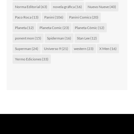
Norma Editorial
(63)
novela gráfica
(16)
Nuevo Nueve
(40)
Paco Roca
(13)
Panini
(106)
Panini Comics
(20)
Planeta
(12)
Planeta Comic
(23)
Planeta Cómic
(12)
ponent mon
(15)
Spiderman
(16)
Stan Lee
(12)
Superman
(24)
Universo 9
(21)
western
(23)
X Men
(16)
Yermo Ediciones
(33)