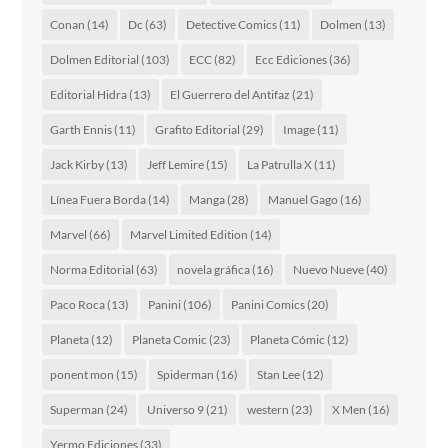
Conan
(14)
Dc
(63)
Detective Comics
(11)
Dolmen
(13)
Dolmen Editorial
(103)
ECC
(82)
Ecc Ediciones
(36)
Editorial Hidra
(13)
El Guerrero del Antifaz
(21)
Garth Ennis
(11)
Grafito Editorial
(29)
Image
(11)
Jack Kirby
(13)
Jeff Lemire
(15)
La Patrulla X
(11)
Línea Fuera Borda
(14)
Manga
(28)
Manuel Gago
(16)
Marvel
(66)
Marvel Limited Edition
(14)
Norma Editorial
(63)
novela gráfica
(16)
Nuevo Nueve
(40)
Paco Roca
(13)
Panini
(106)
Panini Comics
(20)
Planeta
(12)
Planeta Comic
(23)
Planeta Cómic
(12)
ponent mon
(15)
Spiderman
(16)
Stan Lee
(12)
Superman
(24)
Universo 9
(21)
western
(23)
X Men
(16)
Yermo Ediciones
(33)