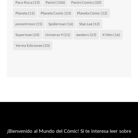
Paco Roca
(13)
Panini
(106)
Panini Comics
(20)
Planeta
(12)
Planeta Comic
(23)
Planeta Cómic
(12)
ponent mon
(15)
Spiderman
(16)
Stan Lee
(12)
Superman
(24)
Universo 9
(21)
western
(23)
X Men
(16)
Yermo Ediciones
(33)
¡Bienvenido al Mundo del Cómic! Si te interesa leer sobre