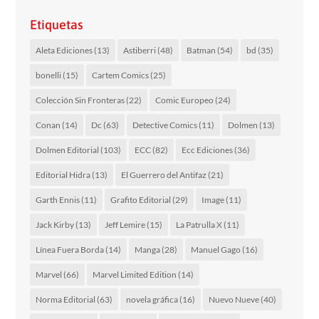
Etiquetas
Aleta Ediciones
(13)
Astiberri
(48)
Batman
(54)
bd
(35)
bonelli
(15)
Cartem Comics
(25)
Colección Sin Fronteras
(22)
Comic Europeo
(24)
Conan
(14)
Dc
(63)
Detective Comics
(11)
Dolmen
(13)
Dolmen Editorial
(103)
ECC
(82)
Ecc Ediciones
(36)
Editorial Hidra
(13)
El Guerrero del Antifaz
(21)
Garth Ennis
(11)
Grafito Editorial
(29)
Image
(11)
Jack Kirby
(13)
Jeff Lemire
(15)
La Patrulla X
(11)
Línea Fuera Borda
(14)
Manga
(28)
Manuel Gago
(16)
Marvel
(66)
Marvel Limited Edition
(14)
Norma Editorial
(63)
novela gráfica
(16)
Nuevo Nueve
(40)