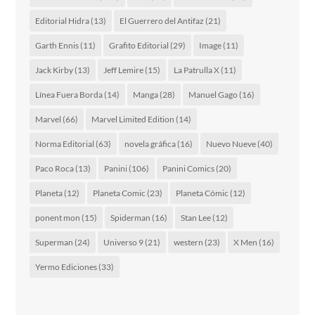
Editorial Hidra
(13)
El Guerrero del Antifaz
(21)
Garth Ennis
(11)
Grafito Editorial
(29)
Image
(11)
Jack Kirby
(13)
Jeff Lemire
(15)
La Patrulla X
(11)
Línea Fuera Borda
(14)
Manga
(28)
Manuel Gago
(16)
Marvel
(66)
Marvel Limited Edition
(14)
Norma Editorial
(63)
novela gráfica
(16)
Nuevo Nueve
(40)
Paco Roca
(13)
Panini
(106)
Panini Comics
(20)
Planeta
(12)
Planeta Comic
(23)
Planeta Cómic
(12)
ponent mon
(15)
Spiderman
(16)
Stan Lee
(12)
Superman
(24)
Universo 9
(21)
western
(23)
X Men
(16)
Yermo Ediciones
(33)