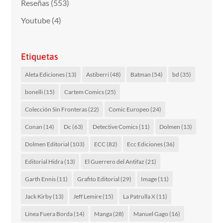
Reseñas
(553)
Youtube
(4)
Etiquetas
Aleta Ediciones
(13)
Astiberri
(48)
Batman
(54)
bd
(35)
bonelli
(15)
Cartem Comics
(25)
Colección Sin Fronteras
(22)
Comic Europeo
(24)
Conan
(14)
Dc
(63)
Detective Comics
(11)
Dolmen
(13)
Dolmen Editorial
(103)
ECC
(82)
Ecc Ediciones
(36)
Editorial Hidra
(13)
El Guerrero del Antifaz
(21)
Garth Ennis
(11)
Grafito Editorial
(29)
Image
(11)
Jack Kirby
(13)
Jeff Lemire
(15)
La Patrulla X
(11)
Línea Fuera Borda
(14)
Manga
(28)
Manuel Gago
(16)