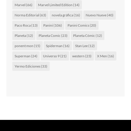
Marvel
(66)
Marvel Limited Edition
(14)
Norma Editorial
(63)
novela gráfica
(16)
Nuevo Nueve
(40)
Paco Roca
(13)
Panini
(106)
Panini Comics
(20)
Planeta
(12)
Planeta Comic
(23)
Planeta Cómic
(12)
ponent mon
(15)
Spiderman
(16)
Stan Lee
(12)
Superman
(24)
Universo 9
(21)
western
(23)
X Men
(16)
Yermo Ediciones
(33)