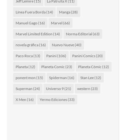
Jeff Lemire
(15)
La Patrulla X
(11)
Línea Fuera Borda
(14)
Manga
(28)
Manuel Gago
(16)
Marvel
(66)
Marvel Limited Edition
(14)
Norma Editorial
(63)
novela gráfica
(16)
Nuevo Nueve
(40)
Paco Roca
(13)
Panini
(106)
Panini Comics
(20)
Planeta
(12)
Planeta Comic
(23)
Planeta Cómic
(12)
ponent mon
(15)
Spiderman
(16)
Stan Lee
(12)
Superman
(24)
Universo 9
(21)
western
(23)
X Men
(16)
Yermo Ediciones
(33)