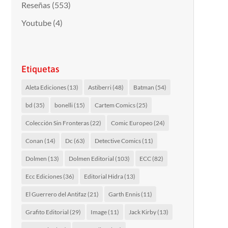
Reseñas
(553)
Youtube
(4)
Etiquetas
Aleta Ediciones
(13)
Astiberri
(48)
Batman
(54)
bd
(35)
bonelli
(15)
Cartem Comics
(25)
Colección Sin Fronteras
(22)
Comic Europeo
(24)
Conan
(14)
Dc
(63)
Detective Comics
(11)
Dolmen
(13)
Dolmen Editorial
(103)
ECC
(82)
Ecc Ediciones
(36)
Editorial Hidra
(13)
El Guerrero del Antifaz
(21)
Garth Ennis
(11)
Grafito Editorial
(29)
Image
(11)
Jack Kirby
(13)