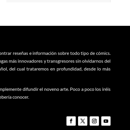
contrar reseñas e información sobre todo tipo de cómics.
ngas más innovadores y transgresores sin olvidarnos del
ol, del cual trataremos en profundidad, desde lo más
plemente difundir el noveno arte. Poco a poco los iréis
ebería conocer.