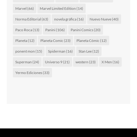
Marvel
(66)
Marvel Limited Edition
(14)
Norma Editorial
(63)
novela gráfica
(16)
Nuevo Nueve
(40)
Paco Roca
(13)
Panini
(106)
Panini Comics
(20)
Planeta
(12)
Planeta Comic
(23)
Planeta Cómic
(12)
ponent mon
(15)
Spiderman
(16)
Stan Lee
(12)
Superman
(24)
Universo 9
(21)
western
(23)
X Men
(16)
Yermo Ediciones
(33)