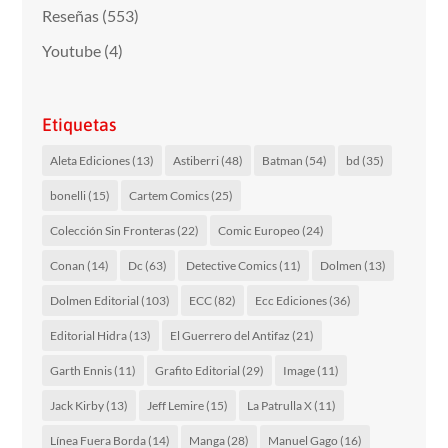
Reseñas
(553)
Youtube
(4)
Etiquetas
Aleta Ediciones
(13)
Astiberri
(48)
Batman
(54)
bd
(35)
bonelli
(15)
Cartem Comics
(25)
Colección Sin Fronteras
(22)
Comic Europeo
(24)
Conan
(14)
Dc
(63)
Detective Comics
(11)
Dolmen
(13)
Dolmen Editorial
(103)
ECC
(82)
Ecc Ediciones
(36)
Editorial Hidra
(13)
El Guerrero del Antifaz
(21)
Garth Ennis
(11)
Grafito Editorial
(29)
Image
(11)
Jack Kirby
(13)
Jeff Lemire
(15)
La Patrulla X
(11)
Línea Fuera Borda
(14)
Manga
(28)
Manuel Gago
(16)