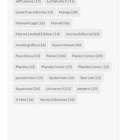
Jeff Lemire
(15)
La Patrulla X
(11)
Línea Fuera Borda
(14)
Manga
(28)
Manuel Gago
(16)
Marvel
(66)
Marvel Limited Edition
(14)
Norma Editorial
(63)
novela gráfica
(16)
Nuevo Nueve
(40)
Paco Roca
(13)
Panini
(106)
Panini Comics
(20)
Planeta
(12)
Planeta Comic
(23)
Planeta Cómic
(12)
ponent mon
(15)
Spiderman
(16)
Stan Lee
(12)
Superman
(24)
Universo 9
(21)
western
(23)
X Men
(16)
Yermo Ediciones
(33)