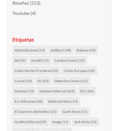
Reseñas
(553)
Youtube
(4)
Etiquetas
Aleta Ediciones
(13)
Astiberri
(48)
Batman
(54)
bd
(35)
bonelli
(15)
Cartem Comics
(25)
Colección Sin Fronteras
(22)
Comic Europeo
(24)
Conan
(14)
Dc
(63)
Detective Comics
(11)
Dolmen
(13)
Dolmen Editorial
(103)
ECC
(82)
Ecc Ediciones
(36)
Editorial Hidra
(13)
El Guerrero del Antifaz
(21)
Garth Ennis
(11)
Grafito Editorial
(29)
Image
(11)
Jack Kirby
(13)