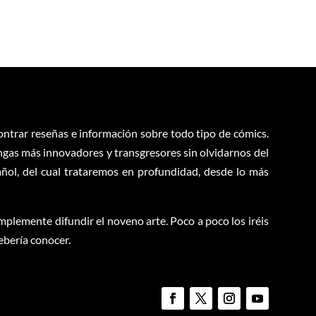
contrar reseñas e información sobre todo tipo de cómics.
ngas más innovadores y transgresores sin olvidarnos del
ol, del cual trataremos en profundidad, desde lo más
plemente difundir el noveno arte. Poco a poco los iréis
ebería conocer.