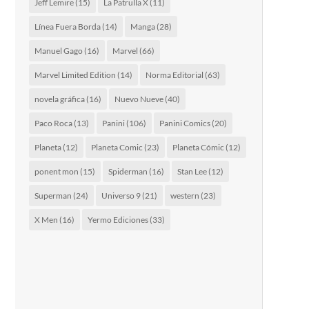
Jeff Lemire
(15)
La Patrulla X
(11)
Línea Fuera Borda
(14)
Manga
(28)
Manuel Gago
(16)
Marvel
(66)
Marvel Limited Edition
(14)
Norma Editorial
(63)
novela gráfica
(16)
Nuevo Nueve
(40)
Paco Roca
(13)
Panini
(106)
Panini Comics
(20)
Planeta
(12)
Planeta Comic
(23)
Planeta Cómic
(12)
ponent mon
(15)
Spiderman
(16)
Stan Lee
(12)
Superman
(24)
Universo 9
(21)
western
(23)
X Men
(16)
Yermo Ediciones
(33)