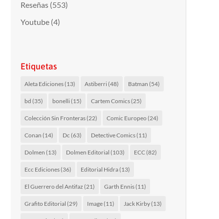
Reseñas
(553)
Youtube
(4)
Etiquetas
Aleta Ediciones
(13)
Astiberri
(48)
Batman
(54)
bd
(35)
bonelli
(15)
Cartem Comics
(25)
Colección Sin Fronteras
(22)
Comic Europeo
(24)
Conan
(14)
Dc
(63)
Detective Comics
(11)
Dolmen
(13)
Dolmen Editorial
(103)
ECC
(82)
Ecc Ediciones
(36)
Editorial Hidra
(13)
El Guerrero del Antifaz
(21)
Garth Ennis
(11)
Grafito Editorial
(29)
Image
(11)
Jack Kirby
(13)