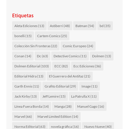
Etiquetas
Aleta Ediciones
(13)
Astiberri
(48)
Batman
(54)
bd
(35)
bonelli
(15)
Cartem Comics
(25)
Colección Sin Fronteras
(22)
Comic Europeo
(24)
Conan
(14)
Dc
(63)
Detective Comics
(11)
Dolmen
(13)
Dolmen Editorial
(103)
ECC
(82)
Ecc Ediciones
(36)
Editorial Hidra
(13)
El Guerrero del Antifaz
(21)
Garth Ennis
(11)
Grafito Editorial
(29)
Image
(11)
Jack Kirby
(13)
Jeff Lemire
(15)
La Patrulla X
(11)
Línea Fuera Borda
(14)
Manga
(28)
Manuel Gago
(16)
Marvel
(66)
Marvel Limited Edition
(14)
Norma Editorial
(63)
novela gráfica
(16)
Nuevo Nueve
(40)