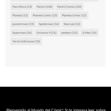
Paco Roca
(13)
Panini
(106)
Panini Comics
(20)
Planeta
(12)
Planeta Comic
(23)
Planeta Cómic
(12)
ponent mon
(15)
Spiderman
(16)
Stan Lee
(12)
Superman
(24)
Universo 9
(21)
western
(23)
X Men
(16)
Yermo Ediciones
(33)
¡Bienvenido al Mundo del Cómic! Si te interesa leer sobre