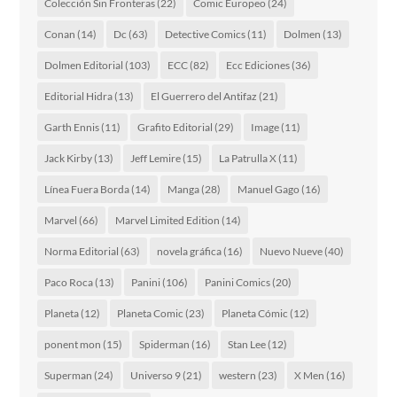
Colección Sin Fronteras
(22)
Comic Europeo
(24)
Conan
(14)
Dc
(63)
Detective Comics
(11)
Dolmen
(13)
Dolmen Editorial
(103)
ECC
(82)
Ecc Ediciones
(36)
Editorial Hidra
(13)
El Guerrero del Antifaz
(21)
Garth Ennis
(11)
Grafito Editorial
(29)
Image
(11)
Jack Kirby
(13)
Jeff Lemire
(15)
La Patrulla X
(11)
Línea Fuera Borda
(14)
Manga
(28)
Manuel Gago
(16)
Marvel
(66)
Marvel Limited Edition
(14)
Norma Editorial
(63)
novela gráfica
(16)
Nuevo Nueve
(40)
Paco Roca
(13)
Panini
(106)
Panini Comics
(20)
Planeta
(12)
Planeta Comic
(23)
Planeta Cómic
(12)
ponent mon
(15)
Spiderman
(16)
Stan Lee
(12)
Superman
(24)
Universo 9
(21)
western
(23)
X Men
(16)