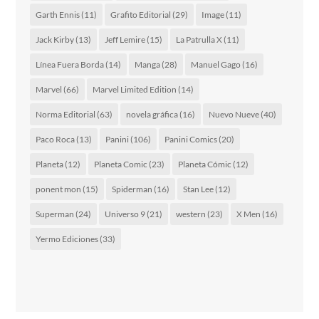
Garth Ennis
(11)
Grafito Editorial
(29)
Image
(11)
Jack Kirby
(13)
Jeff Lemire
(15)
La Patrulla X
(11)
Línea Fuera Borda
(14)
Manga
(28)
Manuel Gago
(16)
Marvel
(66)
Marvel Limited Edition
(14)
Norma Editorial
(63)
novela gráfica
(16)
Nuevo Nueve
(40)
Paco Roca
(13)
Panini
(106)
Panini Comics
(20)
Planeta
(12)
Planeta Comic
(23)
Planeta Cómic
(12)
ponent mon
(15)
Spiderman
(16)
Stan Lee
(12)
Superman
(24)
Universo 9
(21)
western
(23)
X Men
(16)
Yermo Ediciones
(33)