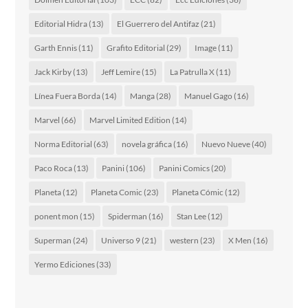
Editorial Hidra
(13)
El Guerrero del Antifaz
(21)
Garth Ennis
(11)
Grafito Editorial
(29)
Image
(11)
Jack Kirby
(13)
Jeff Lemire
(15)
La Patrulla X
(11)
Línea Fuera Borda
(14)
Manga
(28)
Manuel Gago
(16)
Marvel
(66)
Marvel Limited Edition
(14)
Norma Editorial
(63)
novela gráfica
(16)
Nuevo Nueve
(40)
Paco Roca
(13)
Panini
(106)
Panini Comics
(20)
Planeta
(12)
Planeta Comic
(23)
Planeta Cómic
(12)
ponent mon
(15)
Spiderman
(16)
Stan Lee
(12)
Superman
(24)
Universo 9
(21)
western
(23)
X Men
(16)
Yermo Ediciones
(33)