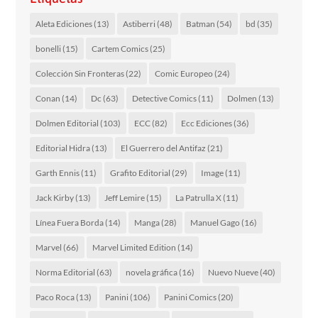
Aleta Ediciones
(13)
Astiberri
(48)
Batman
(54)
bd
(35)
bonelli
(15)
Cartem Comics
(25)
Colección Sin Fronteras
(22)
Comic Europeo
(24)
Conan
(14)
Dc
(63)
Detective Comics
(11)
Dolmen
(13)
Dolmen Editorial
(103)
ECC
(82)
Ecc Ediciones
(36)
Editorial Hidra
(13)
El Guerrero del Antifaz
(21)
Garth Ennis
(11)
Grafito Editorial
(29)
Image
(11)
Jack Kirby
(13)
Jeff Lemire
(15)
La Patrulla X
(11)
Línea Fuera Borda
(14)
Manga
(28)
Manuel Gago
(16)
Marvel
(66)
Marvel Limited Edition
(14)
Norma Editorial
(63)
novela gráfica
(16)
Nuevo Nueve
(40)
Paco Roca
(13)
Panini
(106)
Panini Comics
(20)