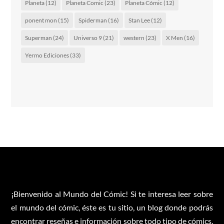
Planeta
(12)
Planeta Comic
(23)
Planeta Cómic
(12)
ponent mon
(15)
Spiderman
(16)
Stan Lee
(12)
Superman
(24)
Universo 9
(21)
western
(23)
X Men
(16)
Yermo Ediciones
(33)
¡Bienvenido al Mundo del Cómic! Si te interesa leer sobre
el mundo del cómic, éste es tu sitio, un blog donde podrás
encontrar reseñas e información sobre todo tipo de cómics.