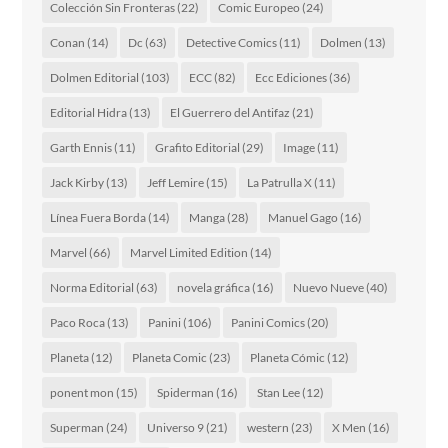
Colección Sin Fronteras
(22)
Comic Europeo
(24)
Conan
(14)
Dc
(63)
Detective Comics
(11)
Dolmen
(13)
Dolmen Editorial
(103)
ECC
(82)
Ecc Ediciones
(36)
Editorial Hidra
(13)
El Guerrero del Antifaz
(21)
Garth Ennis
(11)
Grafito Editorial
(29)
Image
(11)
Jack Kirby
(13)
Jeff Lemire
(15)
La Patrulla X
(11)
Línea Fuera Borda
(14)
Manga
(28)
Manuel Gago
(16)
Marvel
(66)
Marvel Limited Edition
(14)
Norma Editorial
(63)
novela gráfica
(16)
Nuevo Nueve
(40)
Paco Roca
(13)
Panini
(106)
Panini Comics
(20)
Planeta
(12)
Planeta Comic
(23)
Planeta Cómic
(12)
ponent mon
(15)
Spiderman
(16)
Stan Lee
(12)
Superman
(24)
Universo 9
(21)
western
(23)
X Men
(16)