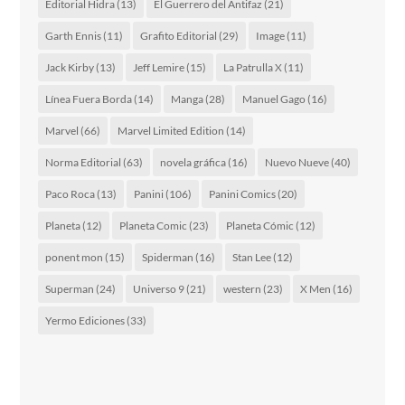
Editorial Hidra
(13)
El Guerrero del Antifaz
(21)
Garth Ennis
(11)
Grafito Editorial
(29)
Image
(11)
Jack Kirby
(13)
Jeff Lemire
(15)
La Patrulla X
(11)
Línea Fuera Borda
(14)
Manga
(28)
Manuel Gago
(16)
Marvel
(66)
Marvel Limited Edition
(14)
Norma Editorial
(63)
novela gráfica
(16)
Nuevo Nueve
(40)
Paco Roca
(13)
Panini
(106)
Panini Comics
(20)
Planeta
(12)
Planeta Comic
(23)
Planeta Cómic
(12)
ponent mon
(15)
Spiderman
(16)
Stan Lee
(12)
Superman
(24)
Universo 9
(21)
western
(23)
X Men
(16)
Yermo Ediciones
(33)