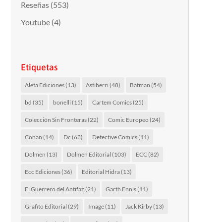
Reseñas
(553)
Youtube
(4)
Etiquetas
Aleta Ediciones
(13)
Astiberri
(48)
Batman
(54)
bd
(35)
bonelli
(15)
Cartem Comics
(25)
Colección Sin Fronteras
(22)
Comic Europeo
(24)
Conan
(14)
Dc
(63)
Detective Comics
(11)
Dolmen
(13)
Dolmen Editorial
(103)
ECC
(82)
Ecc Ediciones
(36)
Editorial Hidra
(13)
El Guerrero del Antifaz
(21)
Garth Ennis
(11)
Grafito Editorial
(29)
Image
(11)
Jack Kirby
(13)