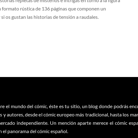
orias repletas de misterios e intrigas en torno a la figura
en formato rústica de 136 páginas que componen un
i os gustan las historias de tensión a raudales.
re el mundo del cómic, éste es tu sitio, un blog donde podrás en
 y autores, desde el cómic europeo más tradicional, hasta los ma
ercado independiente. Un mención aparte merece el cómic españ
en el panorama del cómic español.