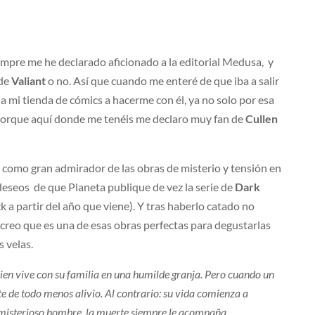
mpre me he declarado aficionado a la editorial Medusa, y
 de
Valiant
o no. Así que cuando me enteré de que iba a salir
 mi tienda de cómics a hacerme con él, ya no solo por esa
o porque aquí donde me tenéis me declaro muy fan de
Cullen
como gran admirador de las obras de misterio y tensión en
eseos de que Planeta publique de vez la serie de
Dark
 a partir del año que viene). Y tras haberlo catado no
reo que es una de esas obras perfectas para degustarlas
 velas.
uien vive con su familia en una humilde granja. Pero cuando un
te de todo menos alivio. Al contrario: su vida comienza a
 misterioso hombre, la muerte siempre le acompaña.