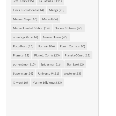
Jeff Lemire
(15)
La Patrulla X
(11)
Línea Fuera Borda
(14)
Manga
(28)
Manuel Gago
(16)
Marvel
(66)
Marvel Limited Edition
(14)
Norma Editorial
(63)
novela gráfica
(16)
Nuevo Nueve
(40)
Paco Roca
(13)
Panini
(106)
Panini Comics
(20)
Planeta
(12)
Planeta Comic
(23)
Planeta Cómic
(12)
ponent mon
(15)
Spiderman
(16)
Stan Lee
(12)
Superman
(24)
Universo 9
(21)
western
(23)
X Men
(16)
Yermo Ediciones
(33)