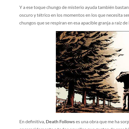
Y a ese toque chungo de misterio ayuda también bastant
oscuro y tétrico en los momentos en los que necesita se
chungos que se respiran en esa apacible granja a raíz de
En definitiva,
Death Follows
es una obra que me ha sor