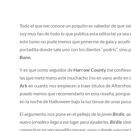
Todo el que me conoce un poquito es sabedor de que sie
soy muy fan de todo lo que publica esta editorial ya sea
este tomo no pude menos que ponerme de gala y acudir a
portadita donde sale uno con los dientes “podris”, sin
Bunn.
Y es que como seguidor de
Harrow County
me confieso 
las que mete mano este muchacho (no en vano ardo en d
Ark
en cuanto nos empiecen a traer títulos de Aftershock
puedo menos que recomendarlo en esta reseña, porque c
en la noche de Halloween bajo la luz tenue de unas pocas
El argumento nos pone en el pellejo de l
a joven
Birdie
, q
nuevo jornalero llega a ese lugar para ayudarles,
Birdie
sien
convertirse en una pesadilla porque, vaya a donde vaya ese