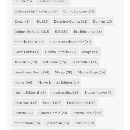
bonelli
(15)
Cartem Comics
(25)
Colección Sin Fronteras
(22)
Comic Europeo
(24)
Conan
(14)
Dc
(63)
Detective Comics
(11)
Dolmen
(13)
Dolmen Editorial
(103)
ECC
(82)
Ecc Ediciones
(36)
Editorial Hidra
(13)
El Guerrero del Antifaz
(21)
Garth Ennis
(11)
Grafito Editorial
(29)
Image
(11)
Jack Kirby
(13)
Jeff Lemire
(15)
La Patrulla X
(11)
Línea Fuera Borda
(14)
Manga
(28)
Manuel Gago
(16)
Marvel
(66)
Marvel Limited Edition
(14)
Norma Editorial
(63)
novela gráfica
(16)
Nuevo Nueve
(40)
Paco Roca
(13)
Panini
(106)
Panini Comics
(20)
Planeta
(12)
Planeta Comic
(23)
Planeta Cómic
(12)
ponent mon
(15)
Spiderman
(16)
Stan Lee
(12)