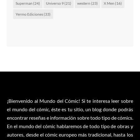
Superman
(24)
Universo 9
(21)
western
(23)
X Men
(16)
Yermo Ediciones
(33)
¡Bienvenido al Mundo del Cómic! Si te interesa leer sobre
el mundo del cómic, éste es tu sitio, un blog donde podrás
encontrar reseñas e información sobre todo tipo de cómics.
En el mundo del cómic hablaremos de todo tipo de obras y
autores, desde el cómic europeo más tradicional, hasta los