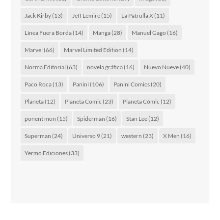
Jack Kirby
(13)
Jeff Lemire
(15)
La Patrulla X
(11)
Línea Fuera Borda
(14)
Manga
(28)
Manuel Gago
(16)
Marvel
(66)
Marvel Limited Edition
(14)
Norma Editorial
(63)
novela gráfica
(16)
Nuevo Nueve
(40)
Paco Roca
(13)
Panini
(106)
Panini Comics
(20)
Planeta
(12)
Planeta Comic
(23)
Planeta Cómic
(12)
ponent mon
(15)
Spiderman
(16)
Stan Lee
(12)
Superman
(24)
Universo 9
(21)
western
(23)
X Men
(16)
Yermo Ediciones
(33)