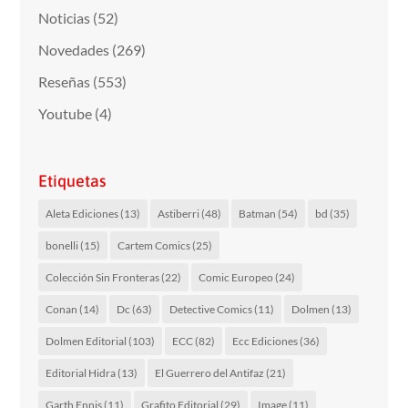
Noticias
(52)
Novedades
(269)
Reseñas
(553)
Youtube
(4)
Etiquetas
Aleta Ediciones
(13)
Astiberri
(48)
Batman
(54)
bd
(35)
bonelli
(15)
Cartem Comics
(25)
Colección Sin Fronteras
(22)
Comic Europeo
(24)
Conan
(14)
Dc
(63)
Detective Comics
(11)
Dolmen
(13)
Dolmen Editorial
(103)
ECC
(82)
Ecc Ediciones
(36)
Editorial Hidra
(13)
El Guerrero del Antifaz
(21)
Garth Ennis
(11)
Grafito Editorial
(29)
Image
(11)