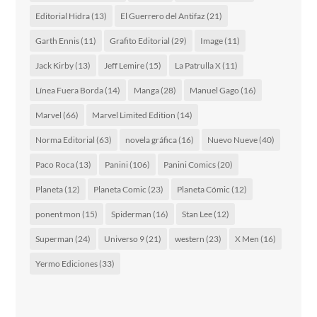
Editorial Hidra
(13)
El Guerrero del Antifaz
(21)
Garth Ennis
(11)
Grafito Editorial
(29)
Image
(11)
Jack Kirby
(13)
Jeff Lemire
(15)
La Patrulla X
(11)
Línea Fuera Borda
(14)
Manga
(28)
Manuel Gago
(16)
Marvel
(66)
Marvel Limited Edition
(14)
Norma Editorial
(63)
novela gráfica
(16)
Nuevo Nueve
(40)
Paco Roca
(13)
Panini
(106)
Panini Comics
(20)
Planeta
(12)
Planeta Comic
(23)
Planeta Cómic
(12)
ponent mon
(15)
Spiderman
(16)
Stan Lee
(12)
Superman
(24)
Universo 9
(21)
western
(23)
X Men
(16)
Yermo Ediciones
(33)