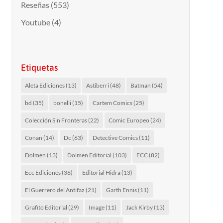
Reseñas
(553)
Youtube
(4)
Etiquetas
Aleta Ediciones
(13)
Astiberri
(48)
Batman
(54)
bd
(35)
bonelli
(15)
Cartem Comics
(25)
Colección Sin Fronteras
(22)
Comic Europeo
(24)
Conan
(14)
Dc
(63)
Detective Comics
(11)
Dolmen
(13)
Dolmen Editorial
(103)
ECC
(82)
Ecc Ediciones
(36)
Editorial Hidra
(13)
El Guerrero del Antifaz
(21)
Garth Ennis
(11)
Grafito Editorial
(29)
Image
(11)
Jack Kirby
(13)