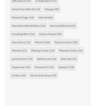
Jeff Lemire
(15)
La Patrulla X
(11)
Línea Fuera Borda
(14)
Manga
(28)
Manuel Gago
(16)
Marvel
(66)
Marvel Limited Edition
(14)
Norma Editorial
(63)
novela gráfica
(16)
Nuevo Nueve
(40)
Paco Roca
(13)
Panini
(106)
Panini Comics
(20)
Planeta
(12)
Planeta Comic
(23)
Planeta Cómic
(12)
ponent mon
(15)
Spiderman
(16)
Stan Lee
(12)
Superman
(24)
Universo 9
(21)
western
(23)
X Men
(16)
Yermo Ediciones
(33)