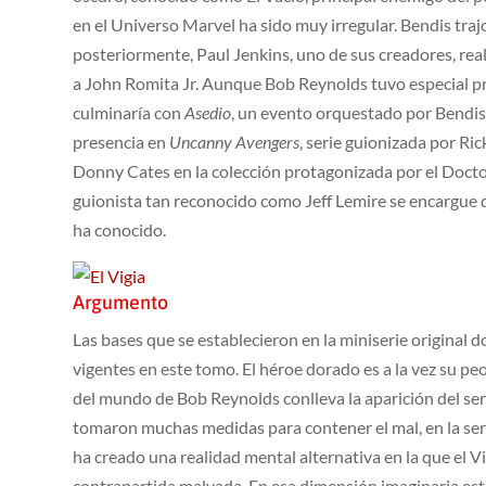
en el Universo Marvel ha sido muy irregular. Bendis trajo
posteriormente, Paul Jenkins, uno de sus creadores, real
a John Romita Jr. Aunque Bob Reynolds tuvo especial 
culminaría con
Asedio
, un evento orquestado por Bendis
presencia en
Uncanny Avengers
, serie guionizada por Ri
Donny Cates en la colección protagonizada por el Doctor
guionista tan reconocido como Jeff Lemire se encargue 
ha conocido.
Argumento
Las bases que se establecieron en la miniserie original 
vigentes en este tomo. El héroe dorado es a la vez su pe
del mundo de Bob Reynolds conlleva la aparición del se
tomaron muchas medidas para contener el mal, en la ser
ha creado una realidad mental alternativa en la que el Vig
contrapartida malvada. En esa dimensión imaginaria este