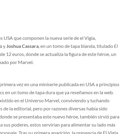
ros USA que componen la nueva serie de el Vigía,
o
y
Joshua Cassara
, en un tomo de tapa blanda, titulado
El
e 12 euros, donde se actualiza la figura de este héroe, un
hado por Marvel.
r primera vez en una miniserie publicada en USA a principios
ics en un tomo de tapa dura que ya reseñamos en la web.
istido en el Universo Marvel, conviviendo y luchando
 de la editorial, pero por razones diversas había sido
, donde se presentaba este nuevo héroe, también sirvió para
ba sus poderes, estos servirían para alimentar su lado más
rsonaje. Tras su primera aparición, la presencia de El Vigía