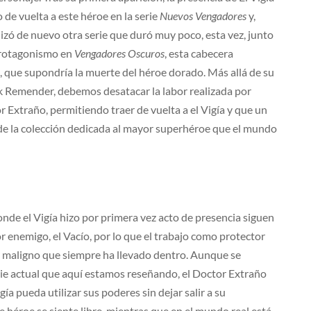
 de vuelta a este héroe en la serie
Nuevos Vengadores
y,
izó de nuevo otra serie que duró muy poco, esta vez, junto
protagonismo en
Vengadores Oscuros
, esta cabecera
, que supondría la muerte del héroe dorado. Más allá de su
ck Remender, debemos desatacar la labor realizada por
 Extraño, permitiendo traer de vuelta a el Vigía y que un
de la colección dedicada al mayor superhéroe que el mundo
donde el Vigía hizo por primera vez acto de presencia siguen
or enemigo, el Vacío, por lo que el trabajo como protector
r maligno que siempre ha llevado dentro. Aunque se
ie actual que aquí estamos reseñando, el Doctor Extraño
ía pueda utilizar sus poderes sin dejar salir a su
 héroe se siente libre, mientras que en el mundo real está