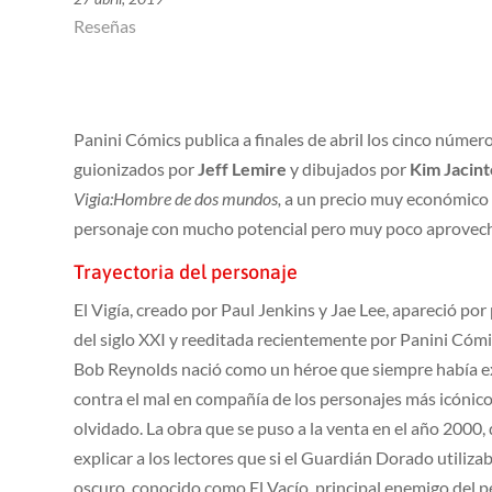
Reseñas
Panini Cómics publica a finales de abril los cinco núme
guionizados por
Jeff Lemire
y dibujados por
Kim Jacint
Vigia:Hombre de dos mundos,
a un precio muy económico d
personaje con mucho potencial pero muy poco aprovec
Trayectoria del personaje
El Vigía, creado por Paul Jenkins y Jae Lee, apareció po
del siglo XXI y reeditada recientemente por Panini Cóm
Bob Reynolds nació como un héroe que siempre había ex
contra el mal en compañía de los personajes más icónicos
olvidado. La obra que se puso a la venta en el año 2000
explicar a los lectores que si el Guardián Dorado utiliza
oscuro, conocido como El Vacío, principal enemigo del pe